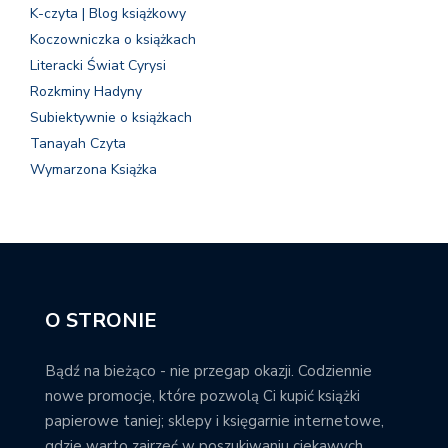
K-czyta | Blog książkowy
Koczowniczka o książkach
Literacki Świat Cyrysi
Rozkminy Hadyny
Subiektywnie o książkach
Tanayah Czyta
Wymarzona Książka
O STRONIE
Bądź na bieżąco - nie przegap okazji. Codziennie
nowe promocje, które pozwolą Ci kupić książki
papierowe taniej; sklepy i księgarnie internetowe,
gdzie warto zajrzeć w poszukiwaniu ciekawych