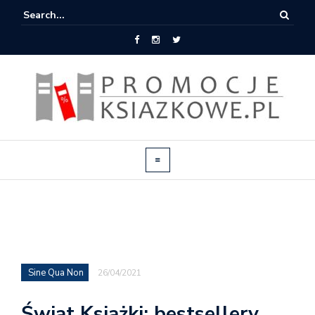
Sine Qua Non
26/04/2021
Świat Książki: bestsellery