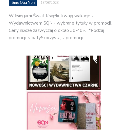
Sine Qua Non
13/08/2023
W księgarni Świat Książki trwają wakacje z
Wydawnictwem SQN - wybrane tytuły w promocji.
Ceny niższe zazwyczaj o około 30-40%. *Rodzaj
promocji: rabatySkorzystaj z promocji