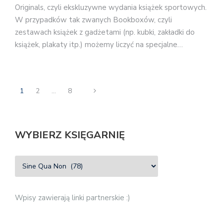
Originals, czyli ekskluzywne wydania książek sportowych.
W przypadków tak zwanych Bookboxów, czyli
zestawach książek z gadżetami (np. kubki, zakładki do
książek, plakaty itp.) możemy liczyć na specjalne…
1
2
…
8
WYBIERZ KSIĘGARNIĘ
Wpisy zawierają linki partnerskie :)