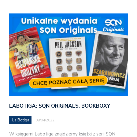
LABOTIGA: SQN ORIGINALS, BOOKBOXY
La Botiga
09/04/2022
W księgarni Labotiga znajdziemy książki z serii SQN