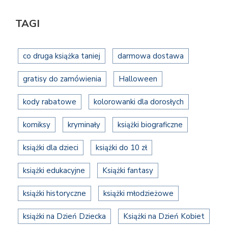
TAGI
co druga książka taniej
darmowa dostawa
gratisy do zamówienia
Halloween
kody rabatowe
kolorowanki dla dorosłych
komiksy
kryminały
książki biograficzne
książki dla dzieci
książki do 10 zł
książki edukacyjne
Książki fantasy
książki historyczne
książki młodzieżowe
książki na Dzień Dziecka
Książki na Dzień Kobiet