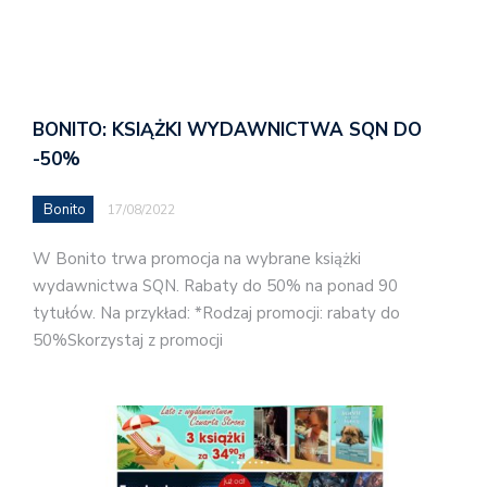
BONITO: KSIĄŻKI WYDAWNICTWA SQN DO
-50%
Bonito
17/08/2022
W Bonito trwa promocja na wybrane książki
wydawnictwa SQN. Rabaty do 50% na ponad 90
tytułów. Na przykład: *Rodzaj promocji: rabaty do
50%Skorzystaj z promocji