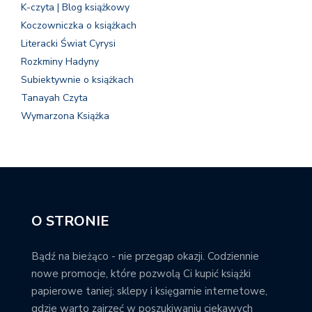
K-czyta | Blog książkowy
Koczowniczka o książkach
Literacki Świat Cyrysi
Rozkminy Hadyny
Subiektywnie o książkach
Tanayah Czyta
Wymarzona Książka
O STRONIE
Bądź na bieżąco - nie przegap okazji. Codziennie
nowe promocje, które pozwolą Ci kupić książki
papierowe taniej; sklepy i księgarnie internetowe,
gdzie warto zajrzeć w poszukiwaniu ciekawych