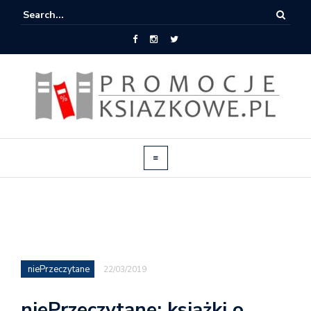
niePrzeczytane
22/03/2019
niePrzeczytane: książki o