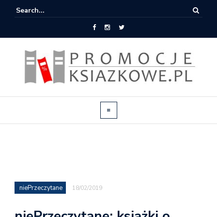
niePrzeczytane
18/02/2019
niePrzeczytane: książki o