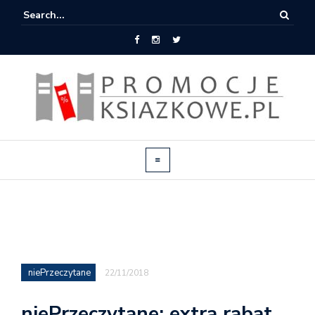
niePrzeczytane
22/11/2018
niePrzeczytane: extra rabat