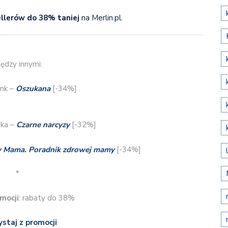
ellerów do 38% taniej
na Merlin.pl.
ędzy innymi:
ink –
Oszukana
[-34%]
ska –
Czarne narcyzy
[-32%]
y Mama. Poradnik zdrowej mamy
[-34%]
*
mocji
: rabaty do 38%
ystaj z promocji