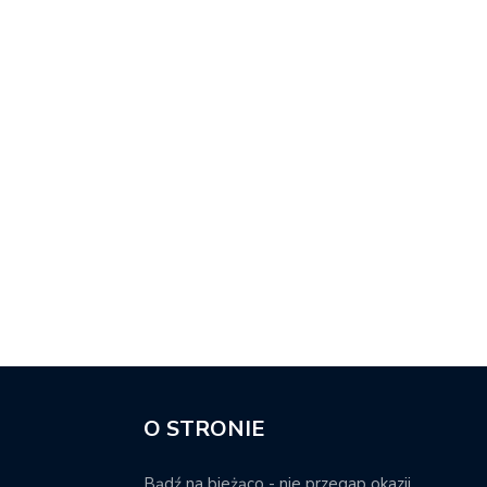
O STRONIE
Bądź na bieżąco - nie przegap okazji.