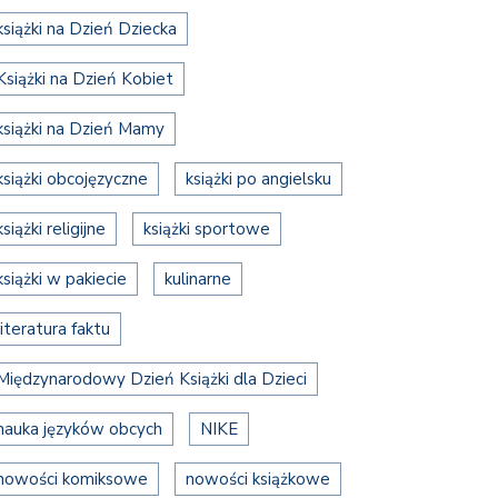
książki na Dzień Dziecka
Książki na Dzień Kobiet
książki na Dzień Mamy
książki obcojęzyczne
książki po angielsku
książki religijne
książki sportowe
książki w pakiecie
kulinarne
literatura faktu
Międzynarodowy Dzień Książki dla Dzieci
nauka języków obcych
NIKE
nowości komiksowe
nowości książkowe