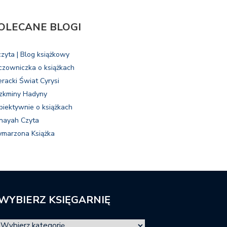
OLECANE BLOGI
czyta | Blog książkowy
czowniczka o książkach
eracki Świat Cyrysi
zkminy Hadyny
biektywnie o książkach
nayah Czyta
marzona Książka
WYBIERZ KSIĘGARNIĘ