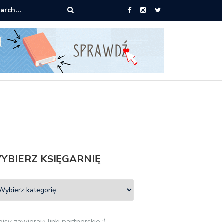
ążki od 2,90 zł do zamówienia
YBIERZ KSIĘGARNIĘ
isy zawierają linki partnerskie :)