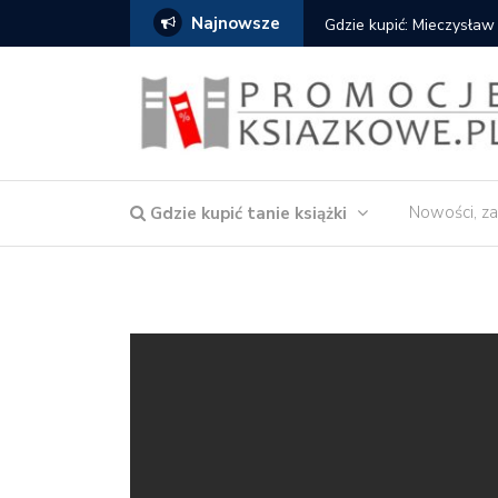
Najnowsze
Gdzie kupić: Mieczysław
Nowości, za
Gdzie kupić tanie książki