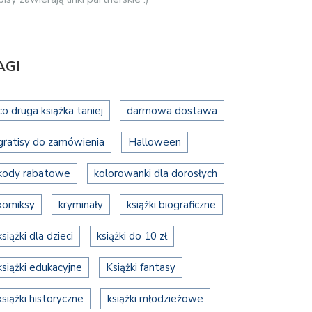
AGI
co druga książka taniej
darmowa dostawa
gratisy do zamówienia
Halloween
kody rabatowe
kolorowanki dla dorosłych
komiksy
kryminały
książki biograficzne
książki dla dzieci
książki do 10 zł
książki edukacyjne
Książki fantasy
książki historyczne
książki młodzieżowe