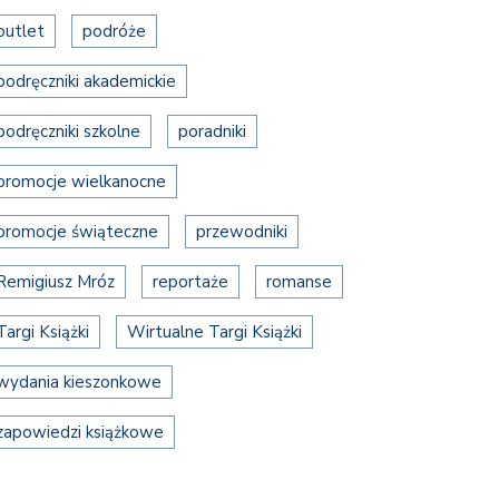
outlet
podróże
podręczniki akademickie
podręczniki szkolne
poradniki
promocje wielkanocne
promocje świąteczne
przewodniki
Remigiusz Mróz
reportaże
romanse
Targi Książki
Wirtualne Targi Książki
wydania kieszonkowe
zapowiedzi książkowe