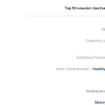
Top 50 nowości i bests
Mi
Charlotte L
Katarzyna Puzyń
Anna Lewandowska –
Health
Rodzaj pro
Skorz