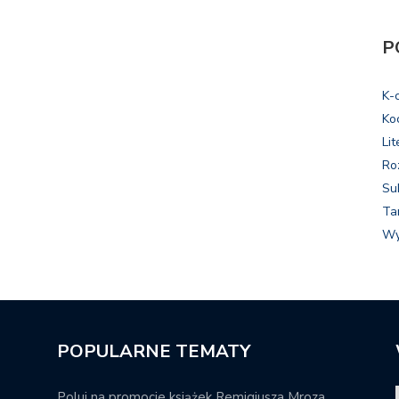
P
K-
Ko
Lit
Ro
Su
Ta
Wy
POPULARNE TEMATY
Poluj na promocje książek Remigiusza Mroza