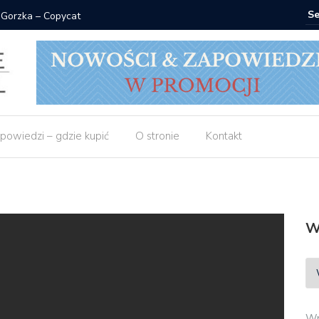
 Gorzka – Copycat
Znak: ksi
powiedzi – gdzie kupić
O stronie
Kontakt
W
Wp