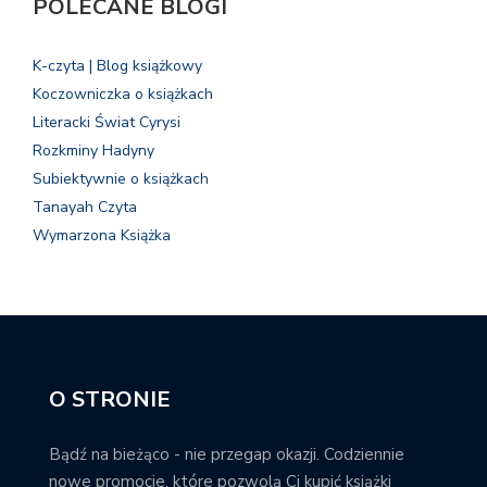
POLECANE BLOGI
K-czyta | Blog książkowy
Koczowniczka o książkach
Literacki Świat Cyrysi
Rozkminy Hadyny
Subiektywnie o książkach
Tanayah Czyta
Wymarzona Książka
O STRONIE
Bądź na bieżąco - nie przegap okazji. Codziennie
nowe promocje, które pozwolą Ci kupić książki