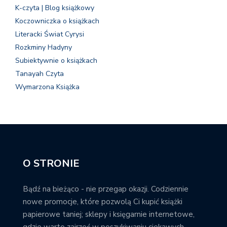
K-czyta | Blog książkowy
Koczowniczka o książkach
Literacki Świat Cyrysi
Rozkminy Hadyny
Subiektywnie o książkach
Tanayah Czyta
Wymarzona Książka
O STRONIE
Bądź na bieżąco - nie przegap okazji. Codziennie
nowe promocje, które pozwolą Ci kupić książki
papierowe taniej; sklepy i księgarnie internetowe,
gdzie warto zajrzeć w poszukiwaniu ciekawych