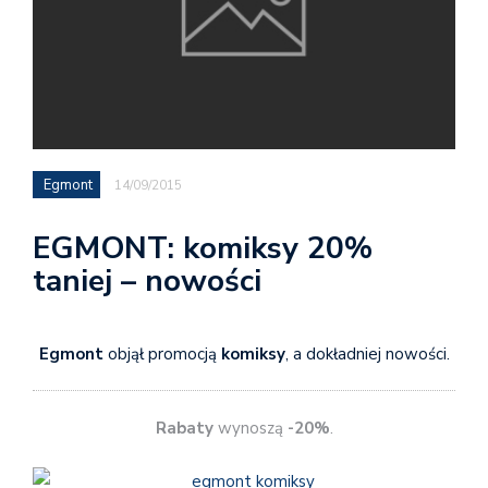
Egmont
14/09/2015
EGMONT: komiksy 20%
taniej – nowości
Egmont
objął promocją
komiksy
, a dokładniej nowości.
Rabaty
wynoszą
-20%
.