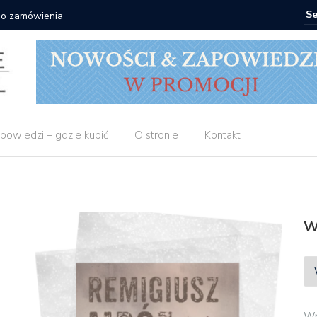
 do zamówienia
Matras: 1
powiedzi – gdzie kupić
O stronie
Kontakt
W
Wp