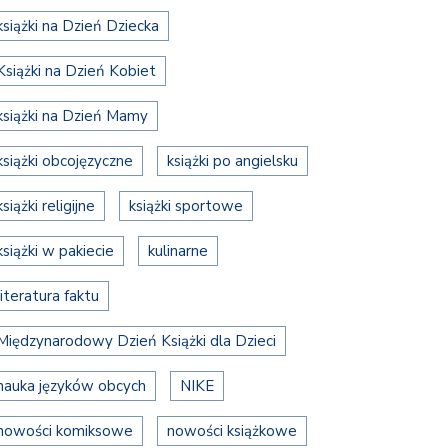
książki na Dzień Dziecka
Książki na Dzień Kobiet
książki na Dzień Mamy
książki obcojęzyczne
książki po angielsku
książki religijne
książki sportowe
książki w pakiecie
kulinarne
literatura faktu
Międzynarodowy Dzień Książki dla Dzieci
nauka języków obcych
NIKE
nowości komiksowe
nowości książkowe