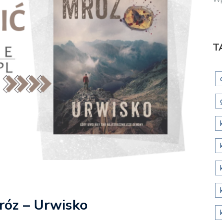
T
róz – Urwisko