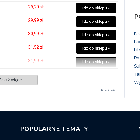
29,20 zł
Idź do sklepu »
P
29,99 zł
Idź do sklepu »
K-
30,99 zł
Idź do sklepu »
Ko
31,52 zł
Idź do sklepu »
Lit
Ro
31,99 zł
Idź do sklepu »
Su
Ta
Pokaż więcej
Wy
© BUY.BOX
POPULARNE TEMATY