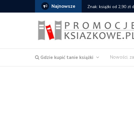
Najnowsze
cat
Znak: książki od 2,90 zł
Nowości, za
Gdzie kupić tanie książki