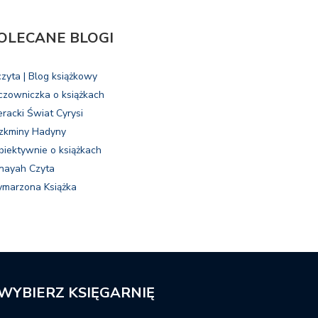
OLECANE BLOGI
czyta | Blog książkowy
czowniczka o książkach
eracki Świat Cyrysi
zkminy Hadyny
biektywnie o książkach
nayah Czyta
marzona Książka
WYBIERZ KSIĘGARNIĘ