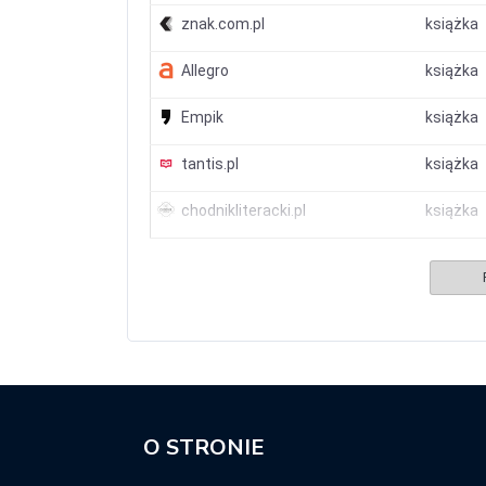
znak.com.pl
książka
Allegro
książka
Empik
książka
tantis.pl
książka
chodnikliteracki.pl
książka
O STRONIE