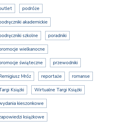
outlet
podróże
podręczniki akademickie
podręczniki szkolne
poradniki
promocje wielkanocne
promocje świąteczne
przewodniki
Remigiusz Mróz
reportaże
romanse
Targi Książki
Wirtualne Targi Książki
wydania kieszonkowe
zapowiedzi książkowe