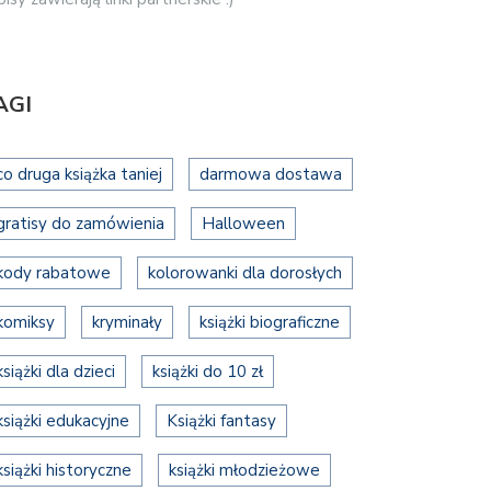
AGI
co druga książka taniej
darmowa dostawa
gratisy do zamówienia
Halloween
kody rabatowe
kolorowanki dla dorosłych
komiksy
kryminały
książki biograficzne
książki dla dzieci
książki do 10 zł
książki edukacyjne
Książki fantasy
książki historyczne
książki młodzieżowe