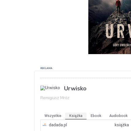
REKLAMA
Urwisko
Remigiusz Mróz
Wszystkie
Książka
Ebook
Audiobook
dadada.pl
książka