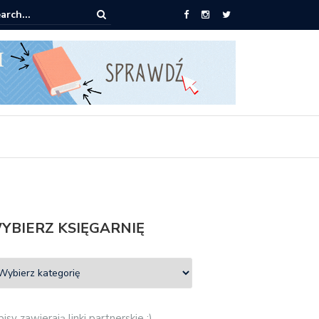
0 książek za 69 zł
YBIERZ KSIĘGARNIĘ
isy zawierają linki partnerskie :)