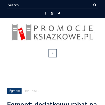
Egmont
16/01/2019
Egmont: dodatkowy rabat na