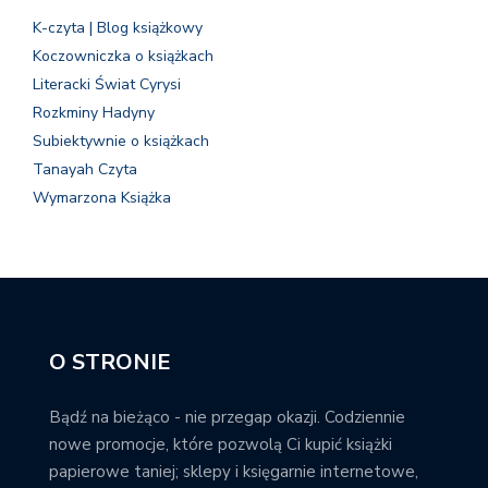
K-czyta | Blog książkowy
Koczowniczka o książkach
Literacki Świat Cyrysi
Rozkminy Hadyny
Subiektywnie o książkach
Tanayah Czyta
Wymarzona Książka
O STRONIE
Bądź na bieżąco - nie przegap okazji. Codziennie
nowe promocje, które pozwolą Ci kupić książki
papierowe taniej; sklepy i księgarnie internetowe,