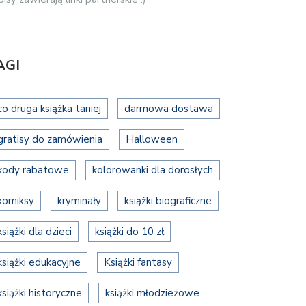
AGI
co druga książka taniej
darmowa dostawa
gratisy do zamówienia
Halloween
kody rabatowe
kolorowanki dla dorosłych
komiksy
kryminały
książki biograficzne
książki dla dzieci
książki do 10 zł
książki edukacyjne
Książki fantasy
książki historyczne
książki młodzieżowe