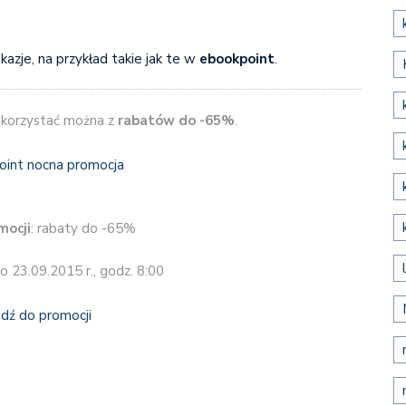
azje, na przykład takie jak te w
ebookpoint
.
 skorzystać można z
rabatów do -65%
.
mocji
: rabaty do -65%
do 23.09.2015 r., godz. 8:00
jdź do promocji