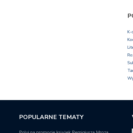
P
K-
Ko
Lit
Ro
Su
Ta
Wy
POPULARNE TEMATY
Poluj na promocje książek Remigiusza Mroza