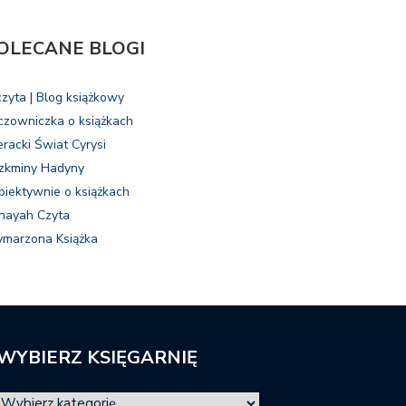
OLECANE BLOGI
czyta | Blog książkowy
czowniczka o książkach
eracki Świat Cyrysi
zkminy Hadyny
biektywnie o książkach
nayah Czyta
marzona Książka
WYBIERZ KSIĘGARNIĘ