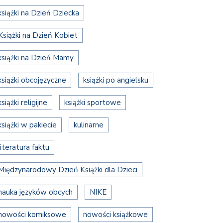
książki na Dzień Dziecka
Książki na Dzień Kobiet
książki na Dzień Mamy
książki obcojęzyczne
książki po angielsku
książki religijne
książki sportowe
książki w pakiecie
kulinarne
literatura faktu
Międzynarodowy Dzień Książki dla Dzieci
nauka języków obcych
NIKE
nowości komiksowe
nowości książkowe