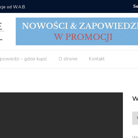
cje od W.A.B.
Gdzie ku
powiedzi – gdzie kupić
O stronie
Kontakt
W
Wp