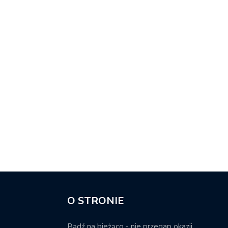
O STRONIE
Bądź na bieżąco - nie przegap okazji.