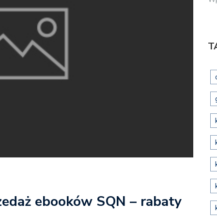
T
zedaż ebooków SQN – rabaty