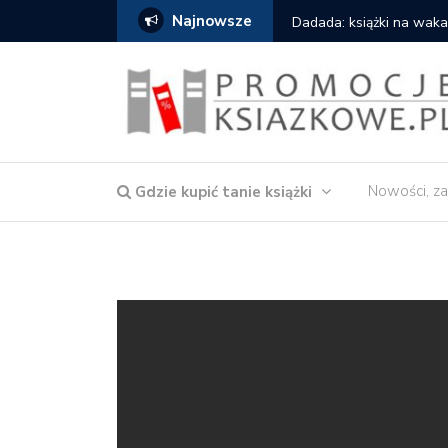
Najnowsze
owska – Córka wody
Dadada: książki na waka
Nowości, za
Gdzie kupić tanie książki