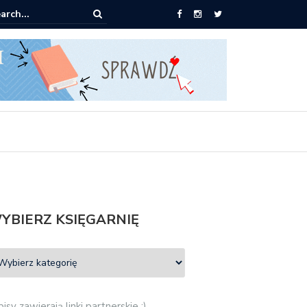
pić: Mieczysław Gorzka – Copycat
YBIERZ KSIĘGARNIĘ
isy zawierają linki partnerskie :)