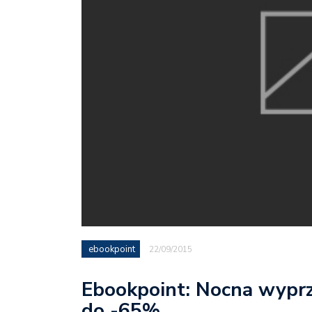
ebookpoint
22/09/2015
Ebookpoint: Nocna wypr
do -65%