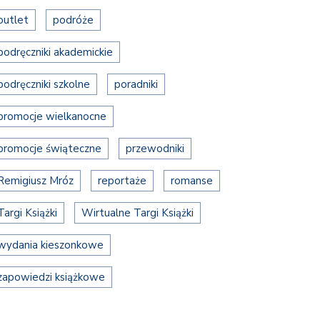
outlet
podróże
podręczniki akademickie
podręczniki szkolne
poradniki
promocje wielkanocne
promocje świąteczne
przewodniki
Remigiusz Mróz
reportaże
romanse
Targi Książki
Wirtualne Targi Książki
wydania kieszonkowe
zapowiedzi książkowe