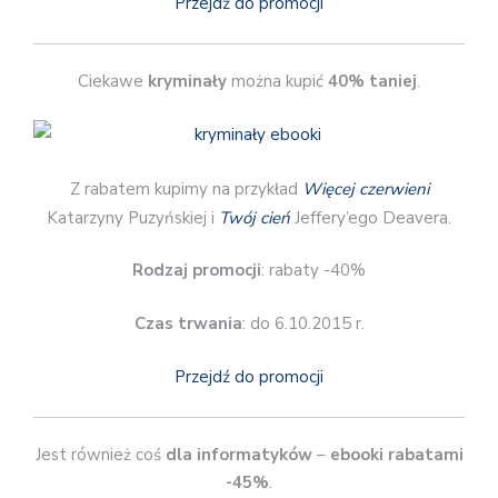
Przejdź do promocji
Ciekawe
kryminały
można kupić
40% taniej
.
Z rabatem kupimy na przykład
Więcej czerwieni
Katarzyny Puzyńskiej i
Twój cień
Jeffery’ego Deavera.
Rodzaj promocji
: rabaty -40%
Czas trwania
: do 6.10.2015 r.
Przejdź do promocji
Jest również coś
dla informatyków
–
ebooki rabatami
-45%
.