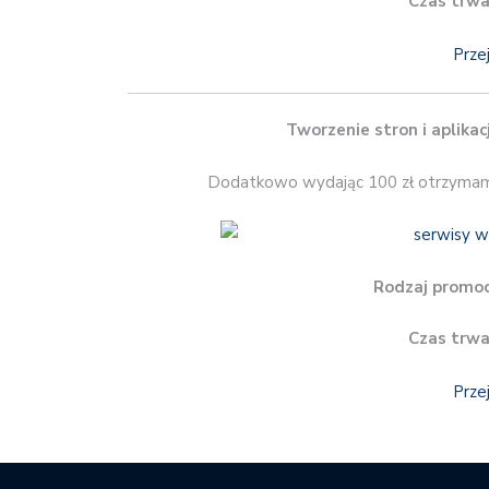
Czas trwa
Prze
Tworzenie stron i aplika
Dodatkowo wydając 100 zł otrzymamy r
Rodzaj promoc
Czas trwa
Prze