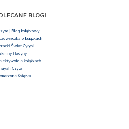
OLECANE BLOGI
czyta | Blog książkowy
czowniczka o książkach
eracki Świat Cyrysi
zkminy Hadyny
biektywnie o książkach
nayah Czyta
marzona Książka