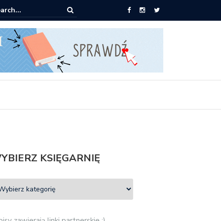
książki za 30 zł
YBIERZ KSIĘGARNIĘ
isy zawierają linki partnerskie :)