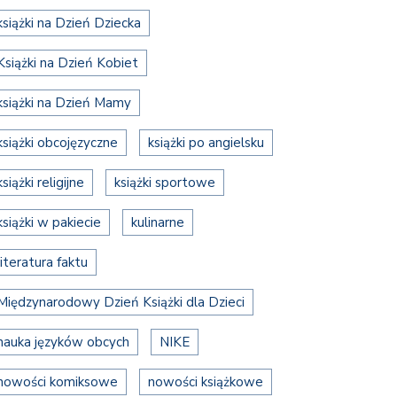
książki na Dzień Dziecka
Książki na Dzień Kobiet
książki na Dzień Mamy
książki obcojęzyczne
książki po angielsku
książki religijne
książki sportowe
książki w pakiecie
kulinarne
literatura faktu
Międzynarodowy Dzień Książki dla Dzieci
nauka języków obcych
NIKE
nowości komiksowe
nowości książkowe