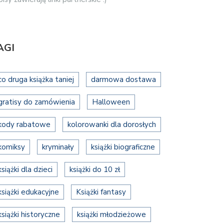
AGI
co druga książka taniej
darmowa dostawa
gratisy do zamówienia
Halloween
kody rabatowe
kolorowanki dla dorosłych
komiksy
kryminały
książki biograficzne
książki dla dzieci
książki do 10 zł
książki edukacyjne
Książki fantasy
książki historyczne
książki młodzieżowe