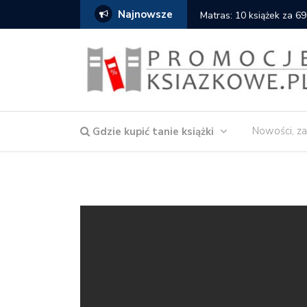
Najnowsze
Matras: 10 książek za 69
Nowości, za
Gdzie kupić tanie książki