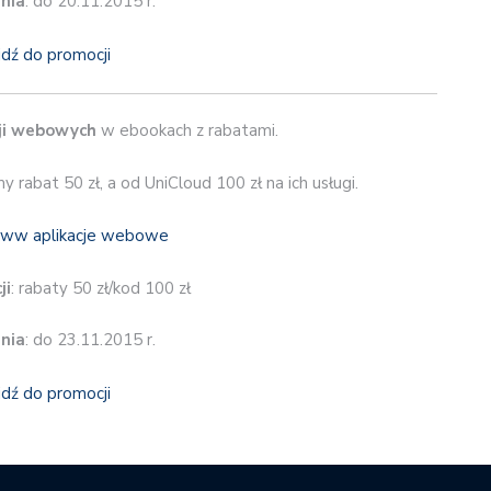
nia
: do 20.11.2015 r.
jdź do promocji
cji webowych
w ebookach z rabatami.
abat 50 zł, a od UniCloud 100 zł na ich usługi.
ji
: rabaty 50 zł/kod 100 zł
nia
: do 23.11.2015 r.
jdź do promocji