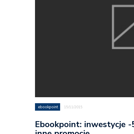
ebookpoint
15/11/2015
Ebookpoint: inwestycje -
inne promocje