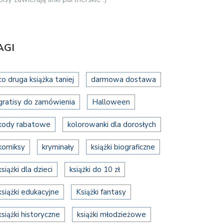
AGI
co druga książka taniej
darmowa dostawa
gratisy do zamówienia
Halloween
kody rabatowe
kolorowanki dla dorosłych
komiksy
kryminały
książki biograficzne
książki dla dzieci
książki do 10 zł
książki edukacyjne
Książki fantasy
książki historyczne
książki młodzieżowe