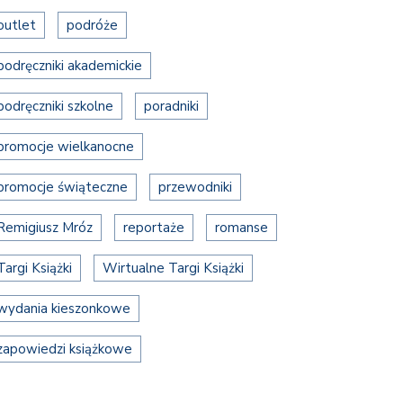
outlet
podróże
podręczniki akademickie
podręczniki szkolne
poradniki
promocje wielkanocne
promocje świąteczne
przewodniki
Remigiusz Mróz
reportaże
romanse
Targi Książki
Wirtualne Targi Książki
wydania kieszonkowe
zapowiedzi książkowe