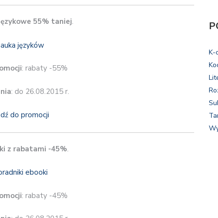
ęzykowe 55% taniej
.
P
K-
Ko
omocji
: rabaty -55%
Lit
Ro
nia
: do 26.08.2015 r.
Su
jdź do promocji
Ta
Wy
ki z rabatami -45%
.
omocji
: rabaty -45%