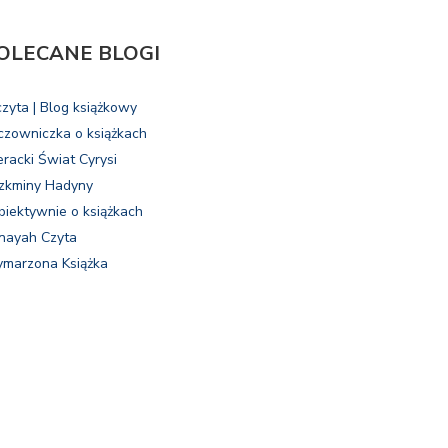
OLECANE BLOGI
czyta | Blog książkowy
czowniczka o książkach
eracki Świat Cyrysi
zkminy Hadyny
biektywnie o książkach
nayah Czyta
marzona Książka