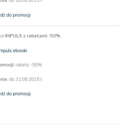
nia
: do 26.08.2015 r.
jdź do promocji
wa
IMPULS z rabatami -50%
.
omocji
: rabaty -50%
nia
: do 31.08.2015 r.
jdź do promocji