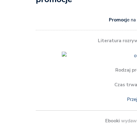
Promocj
e na
Literatura rozr
Rodzaj pr
Czas trwa
Prze
Ebooki
wydaw