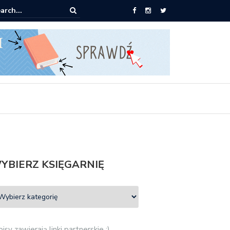
książki za 30 zł
YBIERZ KSIĘGARNIĘ
isy zawierają linki partnerskie :)