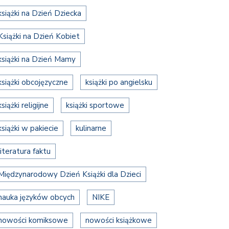
książki na Dzień Dziecka
Książki na Dzień Kobiet
książki na Dzień Mamy
książki obcojęzyczne
książki po angielsku
książki religijne
książki sportowe
książki w pakiecie
kulinarne
literatura faktu
Międzynarodowy Dzień Książki dla Dzieci
nauka języków obcych
NIKE
nowości komiksowe
nowości książkowe