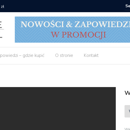
 zł
Empik: 2 
powiedzi – gdzie kupić
O stronie
Kontakt
W
Wp