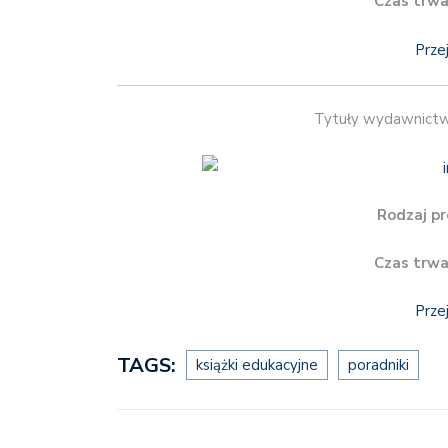
Czas trwa
Prze
Tytuły wydawnict
Rodzaj pr
Czas trwa
Prze
TAGS:
książki edukacyjne
poradniki