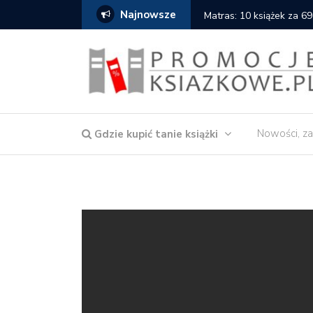
Najnowsze
Matras: 10 książek za 69
Nowości, za
Gdzie kupić tanie książki