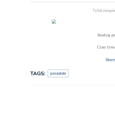
Tytuł związan
Rodzaj p
Czas trwa
Skorz
TAGS:
poradniki