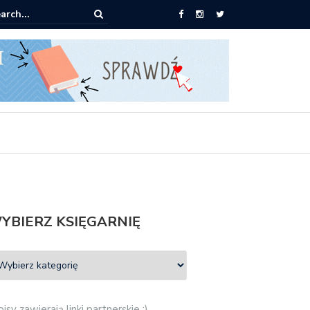
ążki od 2,90 zł do zamówienia
YBIERZ KSIĘGARNIĘ
isy zawierają linki partnerskie :)