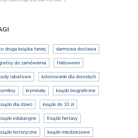
AGI
co druga książka taniej
darmowa dostawa
gratisy do zamówienia
Halloween
kody rabatowe
kolorowanki dla dorosłych
komiksy
kryminały
książki biograficzne
książki dla dzieci
książki do 10 zł
książki edukacyjne
Książki fantasy
książki historyczne
książki młodzieżowe