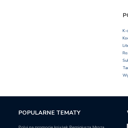
P
K-
Ko
Lit
Ro
Su
Ta
Wy
POPULARNE TEMATY
Poluj na promocje książek Remigiusza Mroza