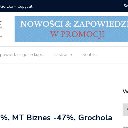
 Gorzka – Copycat
Znak: ksi
powiedzi – gdzie kupić
O stronie
Kontakt
W
0%, MT Biznes -47%, Grochola
Wp