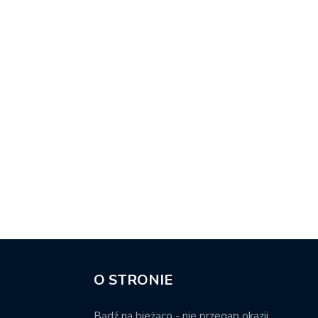
O STRONIE
Bądź na bieżąco - nie przegap okazji.