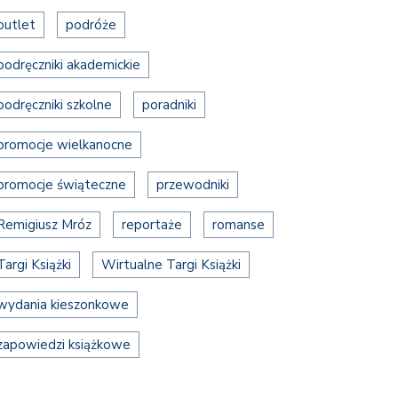
outlet
podróże
podręczniki akademickie
podręczniki szkolne
poradniki
promocje wielkanocne
promocje świąteczne
przewodniki
Remigiusz Mróz
reportaże
romanse
Targi Książki
Wirtualne Targi Książki
wydania kieszonkowe
zapowiedzi książkowe