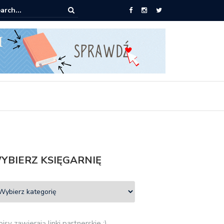
pić: Mieczysław Gorzka – Copycat
YBIERZ KSIĘGARNIĘ
isy zawierają linki partnerskie :)