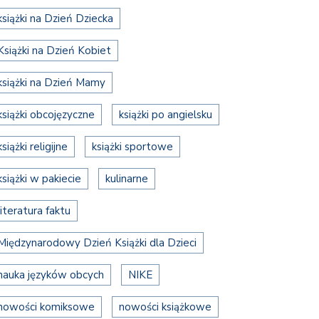
książki na Dzień Dziecka
Książki na Dzień Kobiet
książki na Dzień Mamy
książki obcojęzyczne
książki po angielsku
książki religijne
książki sportowe
książki w pakiecie
kulinarne
literatura faktu
Międzynarodowy Dzień Książki dla Dzieci
nauka języków obcych
NIKE
nowości komiksowe
nowości książkowe