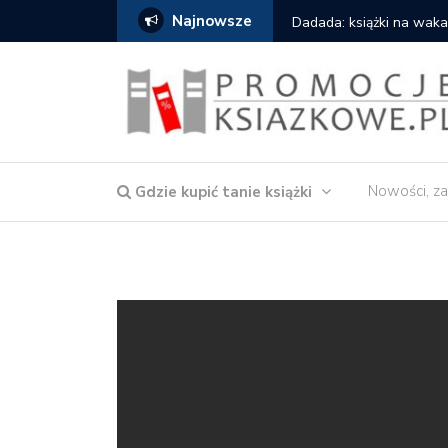
Najnowsze
owska – Córka wody
Dadada: książki na waka
Nowości, za
Gdzie kupić tanie książki