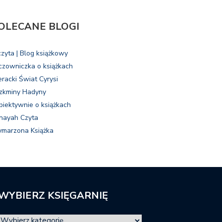
OLECANE BLOGI
czyta | Blog książkowy
czowniczka o książkach
eracki Świat Cyrysi
zkminy Hadyny
biektywnie o książkach
nayah Czyta
marzona Książka
WYBIERZ KSIĘGARNIĘ