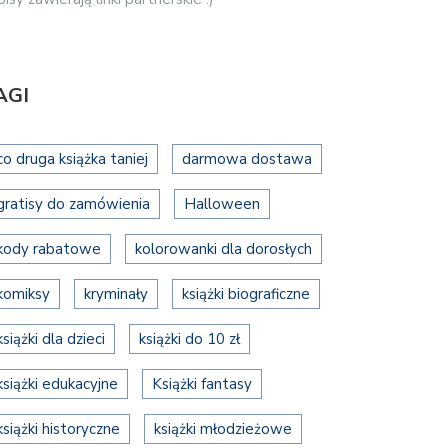
AGI
co druga książka taniej
darmowa dostawa
gratisy do zamówienia
Halloween
kody rabatowe
kolorowanki dla dorosłych
komiksy
kryminały
książki biograficzne
książki dla dzieci
książki do 10 zł
książki edukacyjne
Książki fantasy
książki historyczne
książki młodzieżowe