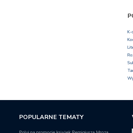
P
K-
Ko
Lit
Ro
Su
Ta
Wy
POPULARNE TEMATY
Poluj na promocje książek Remigiusza Mroza