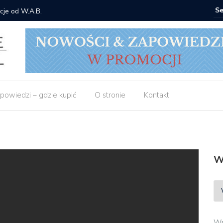
cje od W.A.B.
Gdzie ku
powiedzi – gdzie kupić
O stronie
Kontakt
W
Wp