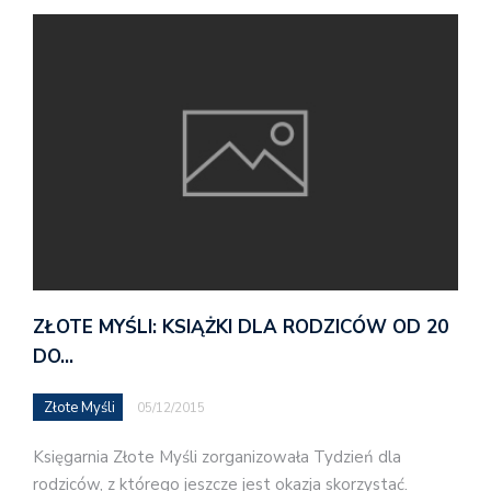
ZŁOTE MYŚLI: KSIĄŻKI DLA RODZICÓW OD 20
DO…
Złote Myśli
05/12/2015
Księgarnia Złote Myśli zorganizowała Tydzień dla
rodziców, z którego jeszcze jest okazja skorzystać.