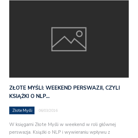
ZŁOTE MYŚLI: WEEKEND PERSWAZJI, CZYLI
KSIĄŻKI O NLP…
Złote Myśli
06/03/2016
W księgarni Złote Myśli w weekend w roli głównej
perswazja. Książki o NLP i wywieraniu wpływu z