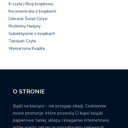
K-czyta | Blog książkowy
Koczowniczka o książkach
Literacki Świat Cyrysi
Rozkminy Hadyny
Subiektywnie o książkach
Tanayah Czyta
Wymarzona Książka
O STRONIE
Bądź na bieżąco - nie przegap okazji. Codziennie
nowe promocje, które pozwolą Ci kupić książki
papierowe taniej; sklepy i księgarnie internetowe,
gdzie warto zajrzeć w poszukiwaniu ciekawych