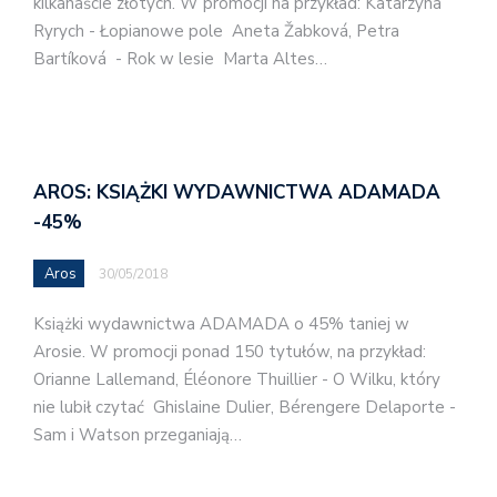
kilkanaście złotych. W promocji na przykład: Katarzyna
Ryrych - Łopianowe pole Aneta Žabková, Petra
Bartíková - Rok w lesie Marta Altes…
AROS: KSIĄŻKI WYDAWNICTWA ADAMADA
-45%
Aros
30/05/2018
Książki wydawnictwa ADAMADA o 45% taniej w
Arosie. W promocji ponad 150 tytułów, na przykład:
Orianne Lallemand, Éléonore Thuillier - O Wilku, który
nie lubił czytać Ghislaine Dulier, Bérengere Delaporte -
Sam i Watson przeganiają…