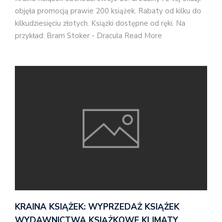
objęła promocją prawie 200 książek. Rabaty od kilku do
kilkudziesięciu złotych. Książki dostępne od ręki. Na
przykład: Bram Stoker - Dracula Read More
KRAINA KSIĄŻEK: WYPRZEDAŻ KSIĄŻEK
WYDAWNICTWA KSIĄŻKOWE KLIMATY