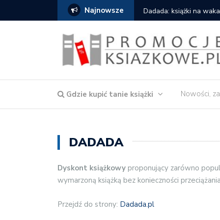
Najnowsze
owska – Córka wody
Dadada: książki na waka
Nowości, za
Gdzie kupić tanie książki
DADADA
Dyskont książkowy
proponujący zarówno popular
wymarzoną książką bez konieczności przeciążania
Przejdź do strony:
Dadada.pl