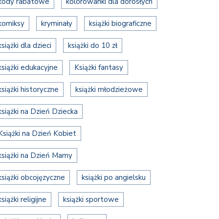
kody rabatowe
kolorowanki dla dorosłych
komiksy
kryminały
książki biograficzne
książki dla dzieci
książki do 10 zł
książki edukacyjne
Książki fantasy
książki historyczne
książki młodzieżowe
książki na Dzień Dziecka
Książki na Dzień Kobiet
książki na Dzień Mamy
książki obcojęzyczne
książki po angielsku
książki religijne
książki sportowe