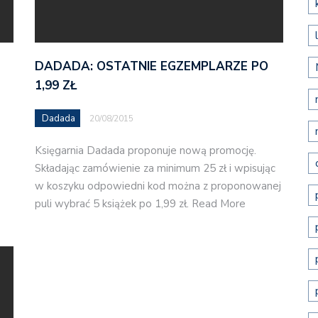
DADADA: OSTATNIE EGZEMPLARZE PO
1,99 ZŁ
Dadada
20/08/2015
Księgarnia Dadada proponuje nową promocję.
Składając zamówienie za minimum 25 zł i wpisując
w koszyku odpowiedni kod można z proponowanej
puli wybrać 5 książek po 1,99 zł. Read More