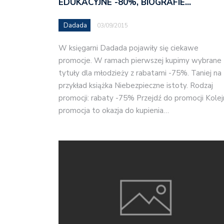
EDUKACYJNE -80%, BIOGRAFIE…
Dadada
03/09/2015
W księgarni Dadada pojawiły się ciekawe
promocje. W ramach pierwszej kupimy wybrane
tytuły dla młodzieży z rabatami -75%. Taniej na
przykład książka Niebezpieczne istoty. Rodzaj
promocji: rabaty -75% Przejdź do promocji Kolej
promocja to okazja do kupienia…