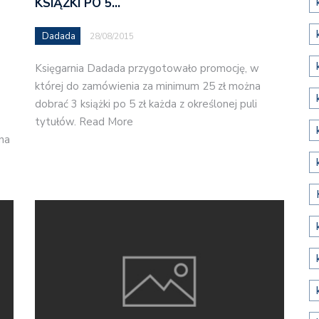
KSIĄŻKI PO 5…
Dadada
28/08/2015
Księgarnia Dadada przygotowało promocję, w
której do zamówienia za minimum 25 zł można
dobrać 3 książki po 5 zł każda z określonej puli
tytułów. Read More
na