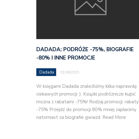
DADADA: PODRÓŻE -75%, BIOGRAFIE
-80% I INNE PROMOCJE
Dadada
01/08/2015
W księgarni Dadada znaleźliśmy kilka naprawdę
ciekawych promocji :). Książki podróżnicze kupić
można z rabatami -75%! Rodzaj promocji: rabaty
-75% Przejdź do promocji 80% mniej zapłacimy
natomiast za biografie gwiazd. Read More