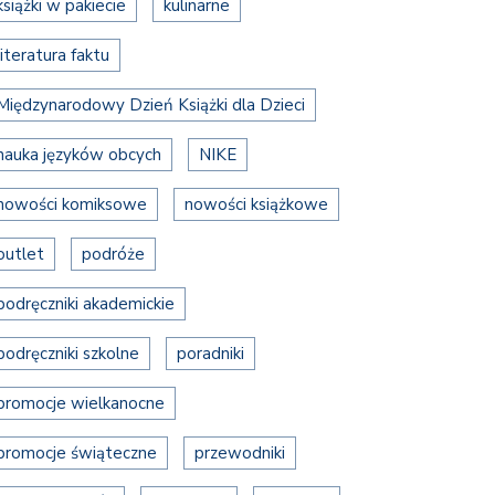
książki w pakiecie
kulinarne
literatura faktu
Międzynarodowy Dzień Książki dla Dzieci
nauka języków obcych
NIKE
nowości komiksowe
nowości książkowe
outlet
podróże
podręczniki akademickie
podręczniki szkolne
poradniki
promocje wielkanocne
promocje świąteczne
przewodniki