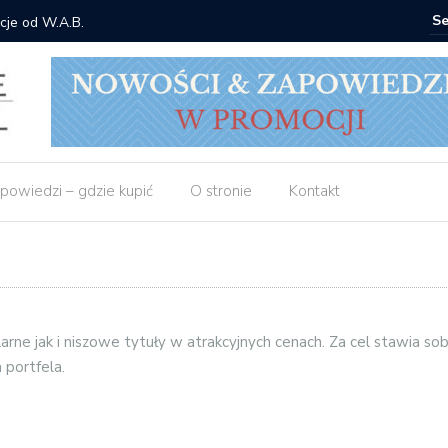
cje od W.A.B.
Gdzie ku
powiedzi – gdzie kupić
O stronie
Kontakt
ne jak i niszowe tytuły w atrakcyjnych cenach. Za cel stawia so
 portfela.