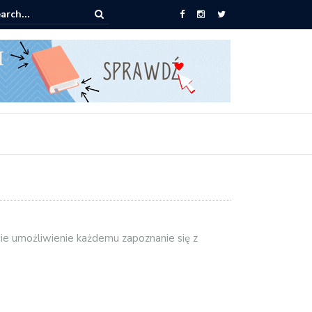
pić: Mieczysław Gorzka – Copycat
bie umożliwienie każdemu zapoznanie się z