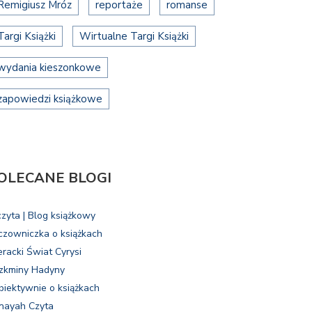
Remigiusz Mróz
reportaże
romanse
Targi Książki
Wirtualne Targi Książki
wydania kieszonkowe
zapowiedzi książkowe
OLECANE BLOGI
czyta | Blog książkowy
czowniczka o książkach
eracki Świat Cyrysi
zkminy Hadyny
biektywnie o książkach
nayah Czyta