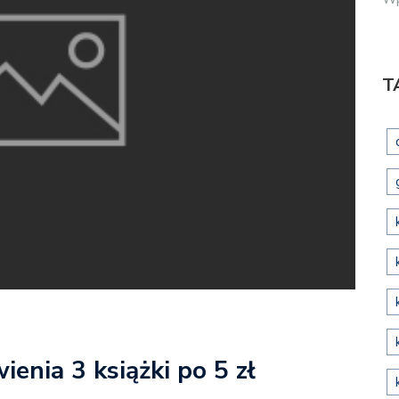
T
enia 3 książki po 5 zł