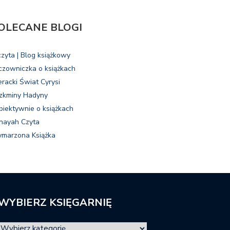
OLECANE BLOGI
czyta | Blog książkowy
czowniczka o książkach
eracki Świat Cyrysi
zkminy Hadyny
biektywnie o książkach
nayah Czyta
marzona Książka
WYBIERZ KSIĘGARNIĘ