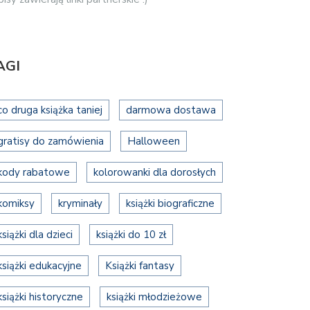
AGI
co druga książka taniej
darmowa dostawa
gratisy do zamówienia
Halloween
kody rabatowe
kolorowanki dla dorosłych
komiksy
kryminały
książki biograficzne
książki dla dzieci
książki do 10 zł
książki edukacyjne
Książki fantasy
książki historyczne
książki młodzieżowe