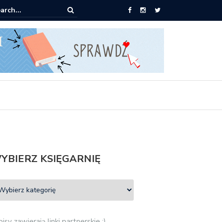
pić: Mieczysław Gorzka – Copycat
YBIERZ KSIĘGARNIĘ
isy zawierają linki partnerskie :)