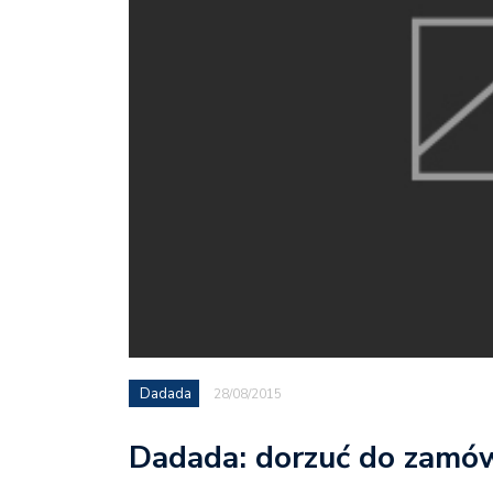
Dadada
28/08/2015
Dadada: dorzuć do zamówi