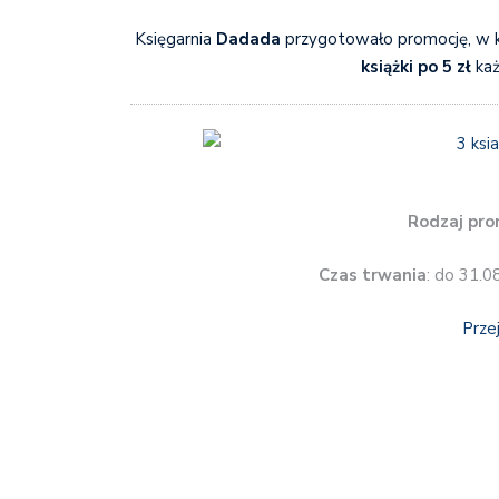
Księgarnia
Dadada
przygotowało promocję, w 
książki po 5 zł
każ
Rodzaj pro
Czas trwania
: do 31.0
Prze