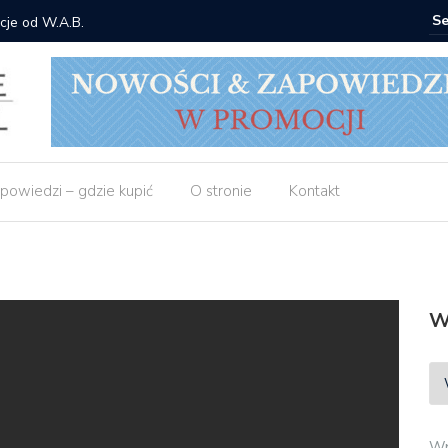
cje od W.A.B.
Gdzie ku
powiedzi – gdzie kupić
O stronie
Kontakt
W
Wp