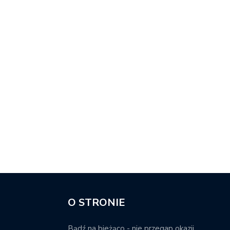
O STRONIE
Bądź na bieżąco - nie przegap okazji.