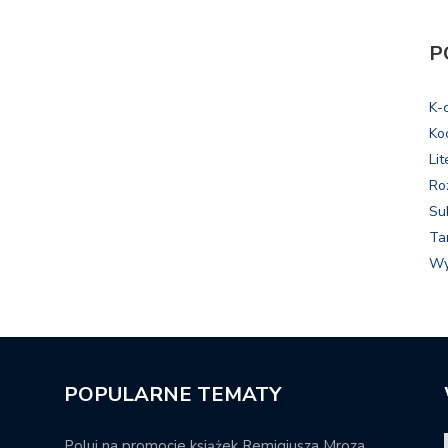
P
K-
Ko
Lit
Ro
Su
Ta
Wy
POPULARNE TEMATY
Poluj na promocje książek Remigiusza Mroza