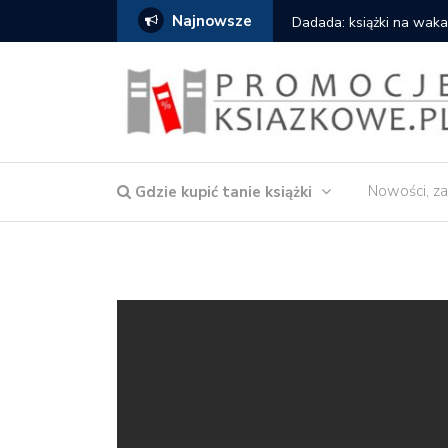
Najnowsze
owska – Córka wody
Dadada: książki na waka
Nowości, za
Gdzie kupić tanie książki