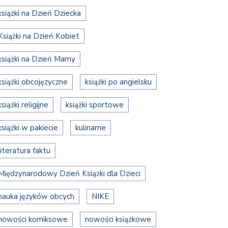
książki na Dzień Dziecka
Książki na Dzień Kobiet
książki na Dzień Mamy
książki obcojęzyczne
książki po angielsku
książki religijne
książki sportowe
książki w pakiecie
kulinarne
literatura faktu
Międzynarodowy Dzień Książki dla Dzieci
nauka języków obcych
NIKE
nowości komiksowe
nowości książkowe