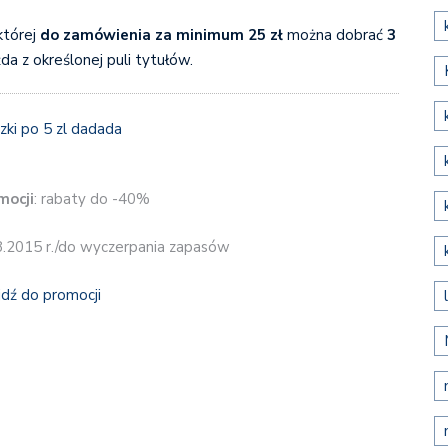
której
do zamówienia za minimum 25 zł
można dobrać
3
da z określonej puli tytułów.
mocji
: rabaty do -40%
8.2015 r./do wyczerpania zapasów
jdź do promocji