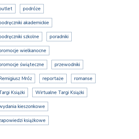
outlet
podróże
podręczniki akademickie
podręczniki szkolne
poradniki
promocje wielkanocne
promocje świąteczne
przewodniki
Remigiusz Mróz
reportaże
romanse
Targi Książki
Wirtualne Targi Książki
wydania kieszonkowe
zapowiedzi książkowe