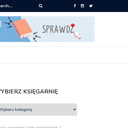
ążki od 2,90 zł do zamówienia
YBIERZ KSIĘGARNIĘ
isy zawierają linki partnerskie :)