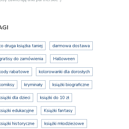
AGI
co druga książka taniej
darmowa dostawa
gratisy do zamówienia
Halloween
kody rabatowe
kolorowanki dla dorosłych
komiksy
kryminały
książki biograficzne
książki dla dzieci
książki do 10 zł
książki edukacyjne
Książki fantasy
książki historyczne
książki młodzieżowe