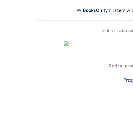
W
BooksOn
tym razem w 
Jedna z
rabate
Rodzaj pro
Prze