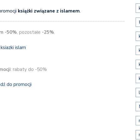
promocji
książki związane z islamem
.
m -50%
, pozostałe
-25%
.
mocji
: rabaty do -50%
jdź do promocji