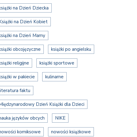
książki na Dzień Dziecka
Książki na Dzień Kobiet
książki na Dzień Mamy
książki obcojęzyczne
książki po angielsku
książki religijne
książki sportowe
książki w pakiecie
kulinarne
literatura faktu
Międzynarodowy Dzień Książki dla Dzieci
nauka języków obcych
NIKE
nowości komiksowe
nowości książkowe