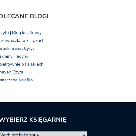
OLECANE BLOGI
czyta | Blog książkowy
czowniczka o książkach
eracki Świat Cyrysi
zkminy Hadyny
biektywnie o książkach
nayah Czyta
marzona Książka
WYBIERZ KSIĘGARNIĘ