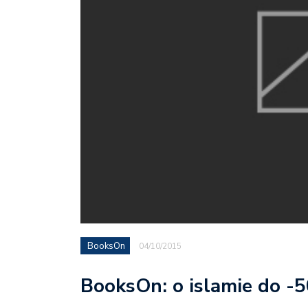
BooksOn
04/10/2015
BooksOn: o islamie do -