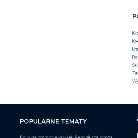
P
K-
Ko
Lit
Ro
Su
Ta
Wy
POPULARNE TEMATY
Poluj na promocje książek Remigiusza Mroza