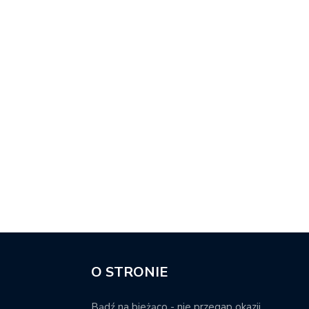
O STRONIE
Bądź na bieżąco - nie przegap okazji.