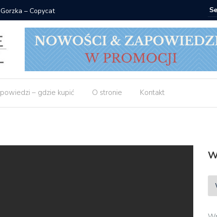
 Gorzka – Copycat
Znak: ksi
powiedzi – gdzie kupić
O stronie
Kontakt
W
Wp