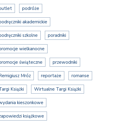
outlet
podróże
podręczniki akademickie
podręczniki szkolne
poradniki
promocje wielkanocne
promocje świąteczne
przewodniki
Remigiusz Mróz
reportaże
romanse
Targi Książki
Wirtualne Targi Książki
wydania kieszonkowe
zapowiedzi książkowe