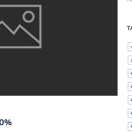
T
50%