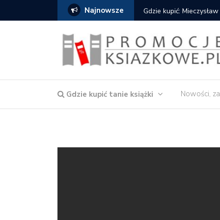
Najnowsze
Gdzie kupić: Mieczysław
Nowości, za
Gdzie kupić tanie książki