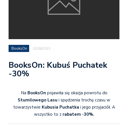
BooksOn
02/06/2015
BooksOn: Kubuś Puchatek
-30%
Na
BooksOn
pojawiła się okazja powrotu do
Stumilowego Lasu
i spędzenia trochę czasu w
towarzystwie
Kubusia Puchatka
i jego przyjaciół. A
wszystko to z
rabatem -30%.