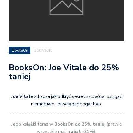
BooksOn
30/07/2015
BooksOn: Joe Vitale do 25%
taniej
Joe Vitale
zdradza jak odkryć sekret szczęścia, osiągać
niemożliwe i przyciągać bogactwo.
Jego książki
teraz w
BooksOn do 25% taniej
(prawie
wszystkie mają
rabat -21%
).