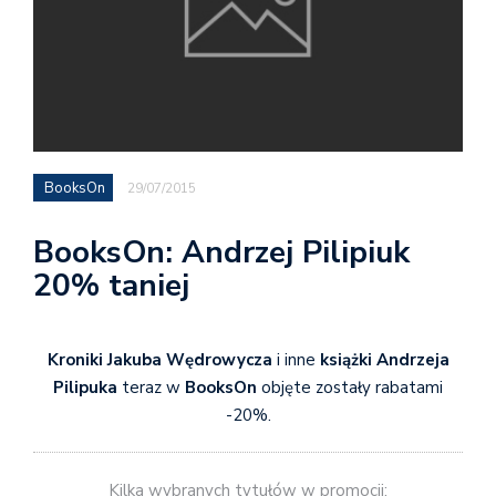
BooksOn
29/07/2015
BooksOn: Andrzej Pilipiuk
20% taniej
Kroniki Jakuba Wędrowycza
i inne
książki Andrzeja
Pilipuka
teraz w
BooksOn
objęte zostały rabatami
-20%.
Kilka wybranych tytułów w promocji: