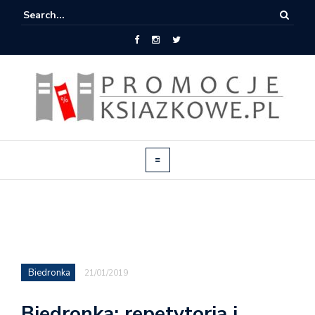
Biedronka
21/01/2019
Biedronka: repetytoria i