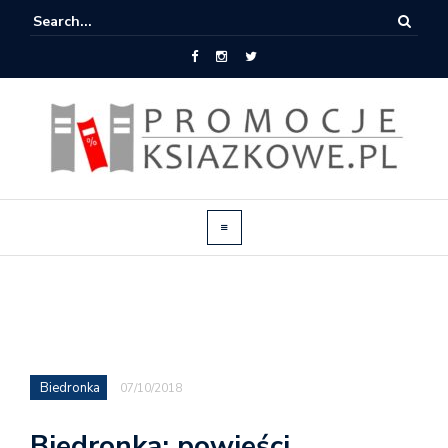
Biedronka
07/10/2018
Biedronka: powieści,