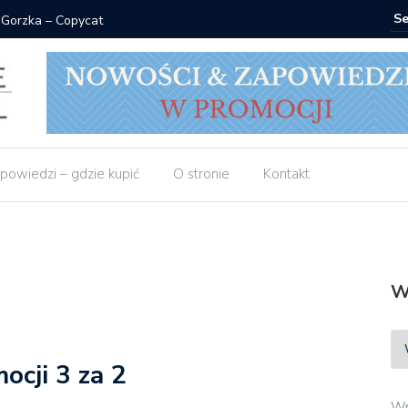
 Gorzka – Copycat
Znak: ksi
powiedzi – gdzie kupić
O stronie
Kontakt
W
ocji 3 za 2
Wp