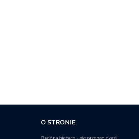
O STRONIE
Bądź na bieżąco - nie przegap okazji.