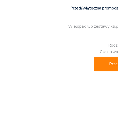
Przedświąteczna promocj
Wielopaki lub zestawy ksią
Rodza
Czas trwan
Prze