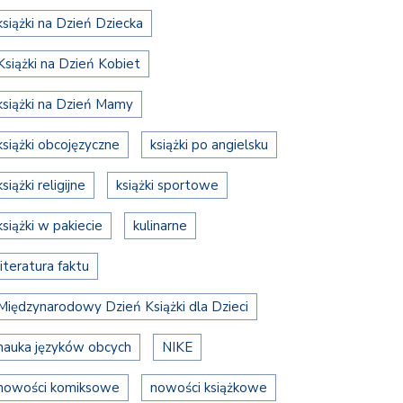
książki na Dzień Dziecka
Książki na Dzień Kobiet
książki na Dzień Mamy
książki obcojęzyczne
książki po angielsku
książki religijne
książki sportowe
książki w pakiecie
kulinarne
literatura faktu
Międzynarodowy Dzień Książki dla Dzieci
nauka języków obcych
NIKE
nowości komiksowe
nowości książkowe