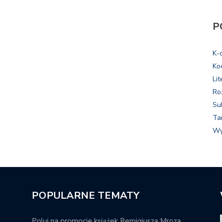
P
K-
Ko
Lit
Ro
Su
Ta
Wy
POPULARNE TEMATY
Poluj na promocje książek Remigiusza Mroza