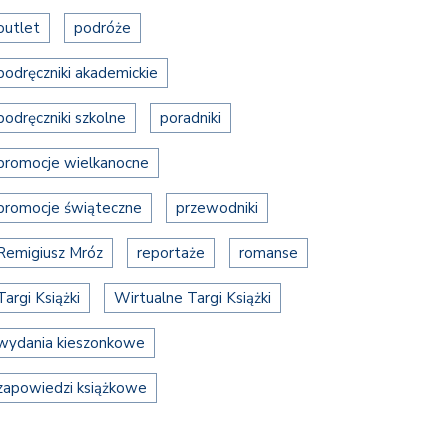
outlet
podróże
podręczniki akademickie
podręczniki szkolne
poradniki
promocje wielkanocne
promocje świąteczne
przewodniki
Remigiusz Mróz
reportaże
romanse
Targi Książki
Wirtualne Targi Książki
wydania kieszonkowe
zapowiedzi książkowe