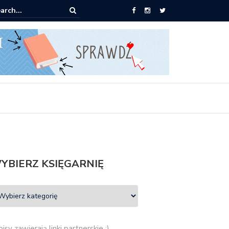
ążki od 2,90 zł do zamówienia
YBIERZ KSIĘGARNIĘ
isy zawierają linki partnerskie :)