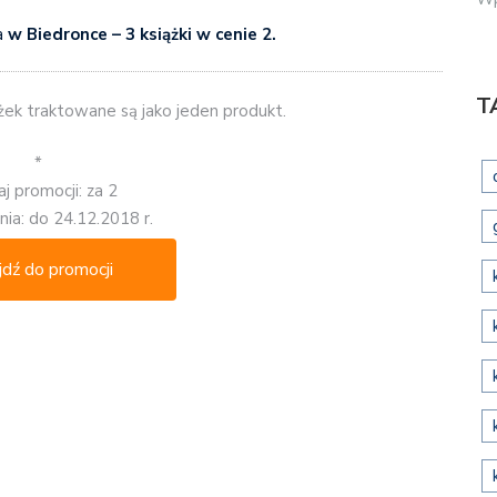
a
w Biedronce – 3 książki w cenie 2.
T
żek traktowane są jako jeden produkt.
*
j promocji: za 2
ia: do 24.12.2018 r.
jdź do promocji