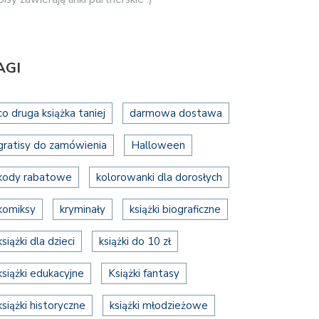
AGI
co druga książka taniej
darmowa dostawa
gratisy do zamówienia
Halloween
kody rabatowe
kolorowanki dla dorosłych
komiksy
kryminały
książki biograficzne
książki dla dzieci
książki do 10 zł
książki edukacyjne
Książki fantasy
książki historyczne
książki młodzieżowe