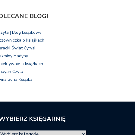
OLECANE BLOGI
czyta | Blog książkowy
czowniczka o książkach
eracki Świat Cyrysi
zkminy Hadyny
biektywnie o książkach
nayah Czyta
marzona Książka
WYBIERZ KSIĘGARNIĘ