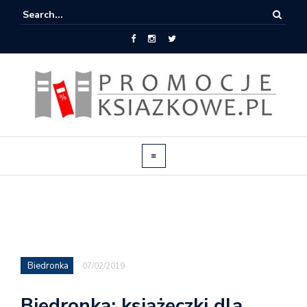
Biedronka
07/02/2019
Biedronka: książeczki dla