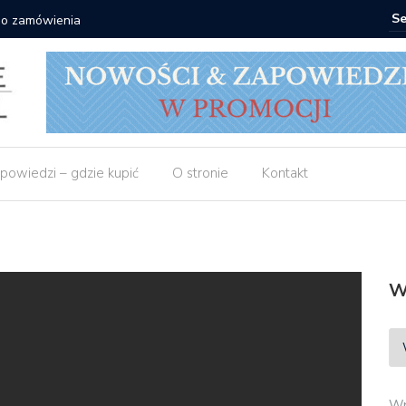
 do zamówienia
Matras: 1
powiedzi – gdzie kupić
O stronie
Kontakt
W
Wp