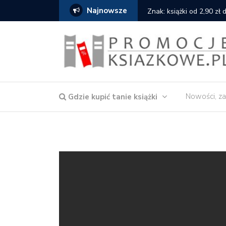
Najnowsze
cat
Znak: książki od 2,90 zł
Nowości, za
Gdzie kupić tanie książki