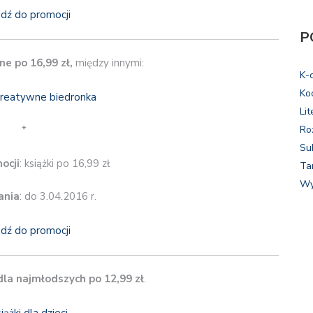
jdź do promocji
P
ne po 16,99 zł,
między innymi:
K-
Ko
Lit
Ro
*
Su
ocji
: książki po 16,99 zł
Ta
Wy
ania
: do 3.04.2016 r.
jdź do promocji
 dla najmłodszych po 12,99 zł
.