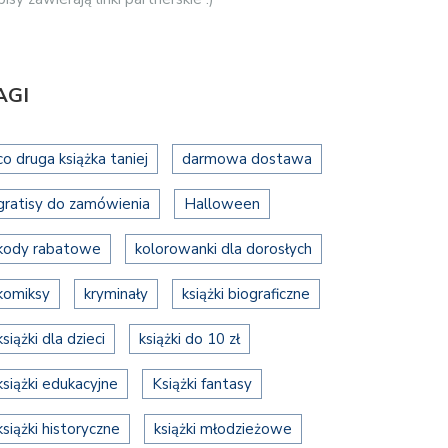
AGI
co druga książka taniej
darmowa dostawa
gratisy do zamówienia
Halloween
kody rabatowe
kolorowanki dla dorosłych
komiksy
kryminały
książki biograficzne
książki dla dzieci
książki do 10 zł
książki edukacyjne
Książki fantasy
książki historyczne
książki młodzieżowe