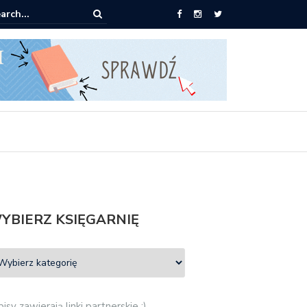
0 książek za 69 zł
YBIERZ KSIĘGARNIĘ
isy zawierają linki partnerskie :)