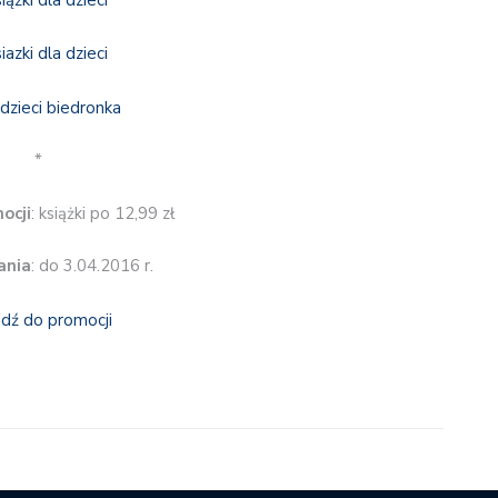
*
ocji
: książki po 12,99 zł
ania
: do 3.04.2016 r.
jdź do promocji