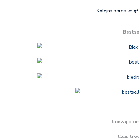
Kolejna porcja
ksią
Bestsel
Rodzaj prom
Czas trw