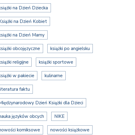
książki na Dzień Dziecka
Książki na Dzień Kobiet
książki na Dzień Mamy
książki obcojęzyczne
książki po angielsku
książki religijne
książki sportowe
książki w pakiecie
kulinarne
literatura faktu
Międzynarodowy Dzień Książki dla Dzieci
nauka języków obcych
NIKE
nowości komiksowe
nowości książkowe