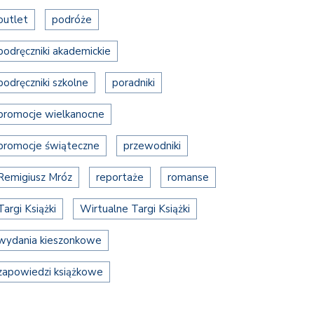
outlet
podróże
podręczniki akademickie
podręczniki szkolne
poradniki
promocje wielkanocne
promocje świąteczne
przewodniki
Remigiusz Mróz
reportaże
romanse
Targi Książki
Wirtualne Targi Książki
wydania kieszonkowe
zapowiedzi książkowe