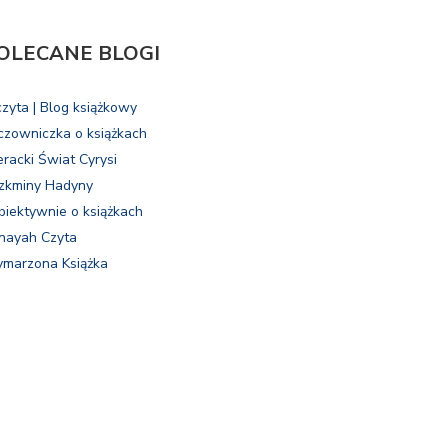
OLECANE BLOGI
czyta | Blog książkowy
czowniczka o książkach
eracki Świat Cyrysi
zkminy Hadyny
biektywnie o książkach
nayah Czyta
marzona Książka