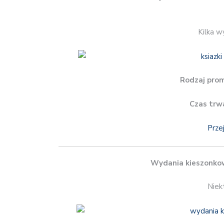
Kilka w
Rodzaj prom
Czas trw
Prze
Wydania kieszonko
Niek