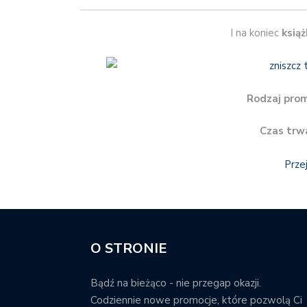
I na koniec
książ
Rodzaj prom
Czas trw
Prze
O STRONIE
Bądź na bieżąco - nie przegap okazji.
Codziennie nowe promocje, które pozwolą Ci