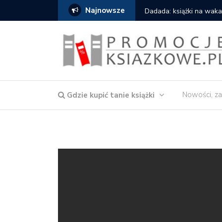
Najnowsze
Gdzie kupić: Mieczysław
Nowości, za
Gdzie kupić tanie książki