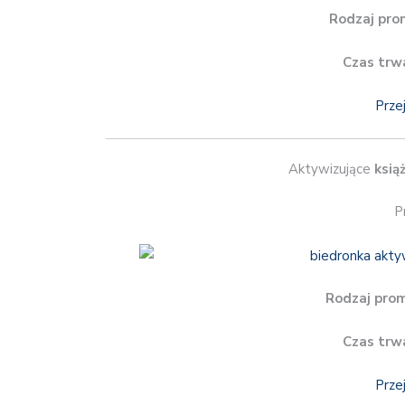
Rodzaj pro
Czas trw
Prze
Aktywizujące
ksią
P
Rodzaj prom
Czas trw
Prze