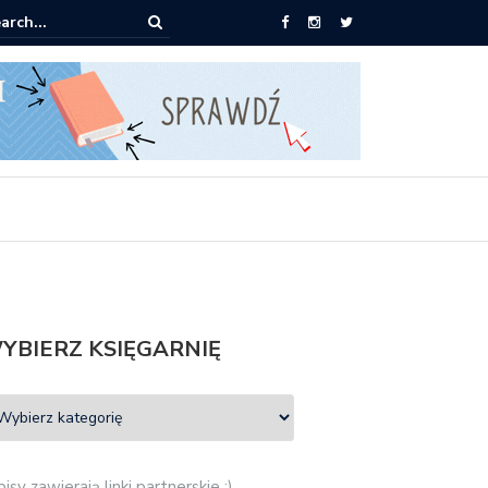
ążki od 2,90 zł do zamówienia
YBIERZ KSIĘGARNIĘ
isy zawierają linki partnerskie :)