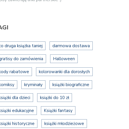
AGI
co druga książka taniej
darmowa dostawa
gratisy do zamówienia
Halloween
kody rabatowe
kolorowanki dla dorosłych
komiksy
kryminały
książki biograficzne
książki dla dzieci
książki do 10 zł
książki edukacyjne
Książki fantasy
książki historyczne
książki młodzieżowe