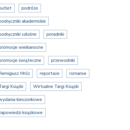
outlet
podróże
podręczniki akademickie
podręczniki szkolne
poradniki
promocje wielkanocne
promocje świąteczne
przewodniki
Remigiusz Mróz
reportaże
romanse
Targi Książki
Wirtualne Targi Książki
wydania kieszonkowe
zapowiedzi książkowe