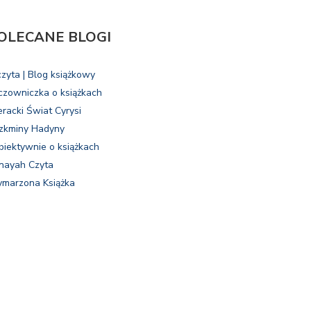
OLECANE BLOGI
czyta | Blog książkowy
czowniczka o książkach
eracki Świat Cyrysi
zkminy Hadyny
biektywnie o książkach
nayah Czyta
marzona Książka