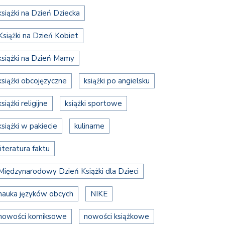
książki na Dzień Dziecka
Książki na Dzień Kobiet
książki na Dzień Mamy
książki obcojęzyczne
książki po angielsku
książki religijne
książki sportowe
książki w pakiecie
kulinarne
literatura faktu
Międzynarodowy Dzień Książki dla Dzieci
nauka języków obcych
NIKE
nowości komiksowe
nowości książkowe