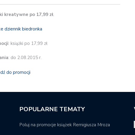
ki kreatywne po 17,99 zł
.
ocji
: książki po 17,99 zł
ania
: do 2.08.2015 r.
jdź do promocji
POPULARNE TEMATY
Poluj na promocje książek Remigiusza Mroza