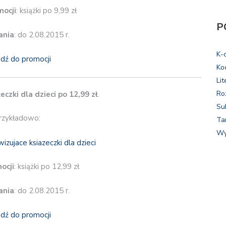
mocji
: książki po 9,99 zł
P
ania
: do 2.08.2015 r.
K-
jdź do promocji
Ko
Lit
Ro
żeczki dla dzieci
po 12,99 zł
.
Su
rzykładowo:
Ta
Wy
ocji
: książki po 12,99 zł
ania
: do 2.08.2015 r.
jdź do promocji