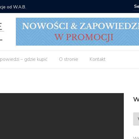
 Gorzka – Copycat
Znak: ksi
powiedzi – gdzie kupić
O stronie
Kontakt
W
Wp