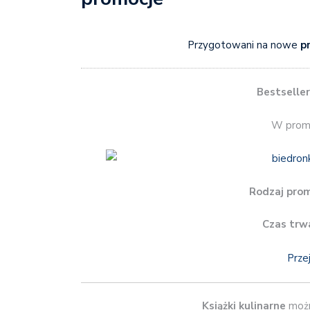
Przygotowani na nowe
p
Bestselle
W promo
Rodzaj prom
Czas trw
Prze
Książki kulinarne
możn