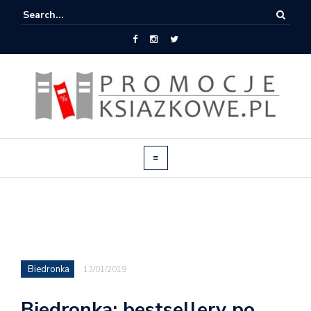
Biedronka
13/01/2019
Biedronka: bestsellery po