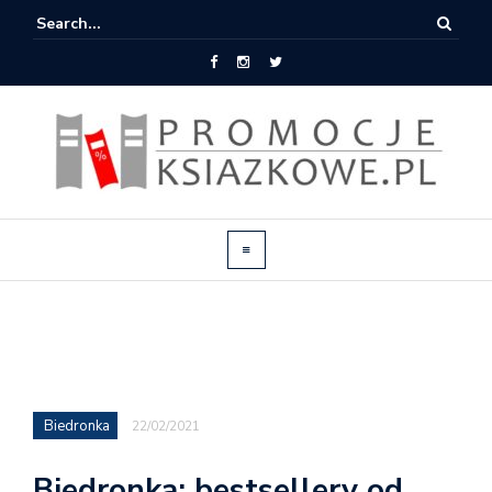
Biedronka
22/02/2021
Biedronka: bestsellery od