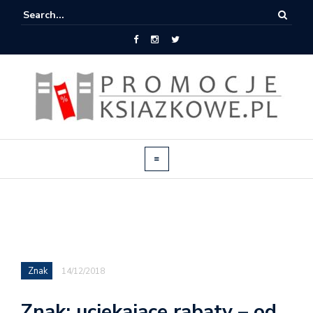
Znak
14/12/2018
Znak: uciekające rabaty – od