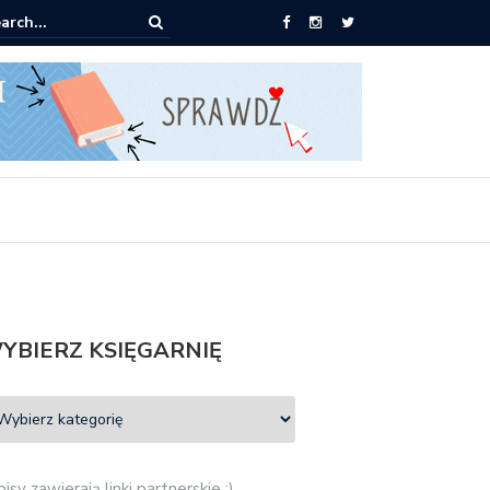
0 książek za 69 zł
YBIERZ KSIĘGARNIĘ
isy zawierają linki partnerskie :)