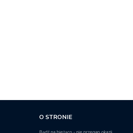
O STRONIE
Bądź na bieżąco - nie przegap okazji.