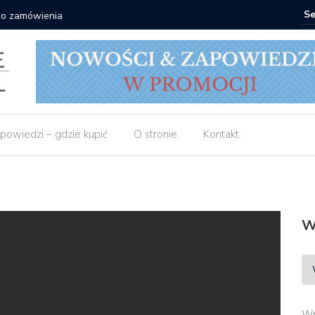
 do zamówienia
Matras: 1
powiedzi – gdzie kupić
O stronie
Kontakt
W
Wp