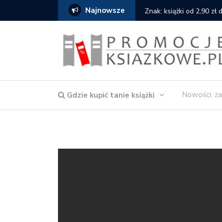
Najnowsze
serce
Znak: książki od 2,90 zł
Nowości, za
Gdzie kupić tanie książki