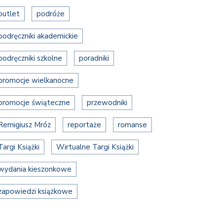
outlet
podróże
podręczniki akademickie
podręczniki szkolne
poradniki
promocje wielkanocne
promocje świąteczne
przewodniki
Remigiusz Mróz
reportaże
romanse
Targi Książki
Wirtualne Targi Książki
wydania kieszonkowe
zapowiedzi książkowe