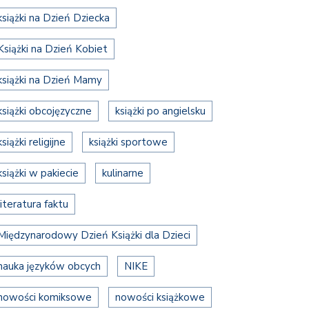
książki na Dzień Dziecka
Książki na Dzień Kobiet
książki na Dzień Mamy
książki obcojęzyczne
książki po angielsku
książki religijne
książki sportowe
książki w pakiecie
kulinarne
literatura faktu
Międzynarodowy Dzień Książki dla Dzieci
nauka języków obcych
NIKE
nowości komiksowe
nowości książkowe