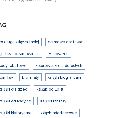
AGI
co druga książka taniej
darmowa dostawa
gratisy do zamówienia
Halloween
kody rabatowe
kolorowanki dla dorosłych
komiksy
kryminały
książki biograficzne
książki dla dzieci
książki do 10 zł
książki edukacyjne
Książki fantasy
książki historyczne
książki młodzieżowe