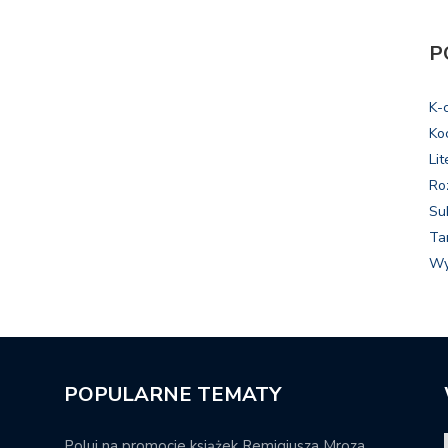
P
K-
Ko
Lit
Ro
Su
Ta
Wy
POPULARNE TEMATY
Poluj na promocje książek Remigiusza Mroza