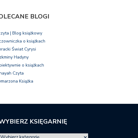
OLECANE BLOGI
czyta | Blog książkowy
czowniczka o książkach
eracki Świat Cyrysi
zkminy Hadyny
biektywnie o książkach
nayah Czyta
marzona Książka
WYBIERZ KSIĘGARNIĘ