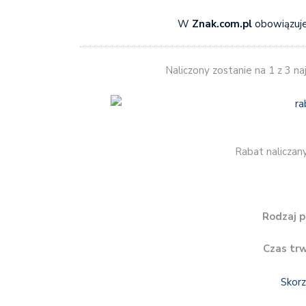
W
Znak.com.pl
obowiązuj
Naliczony zostanie na 1 z 3 n
Rabat naliczany
Rodzaj p
Czas tr
Skorz