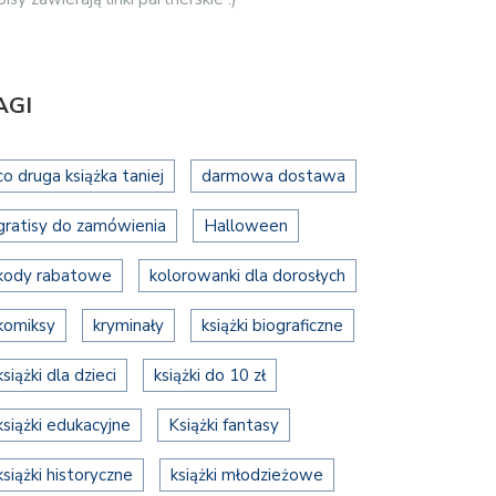
AGI
co druga książka taniej
darmowa dostawa
gratisy do zamówienia
Halloween
kody rabatowe
kolorowanki dla dorosłych
komiksy
kryminały
książki biograficzne
książki dla dzieci
książki do 10 zł
książki edukacyjne
Książki fantasy
książki historyczne
książki młodzieżowe