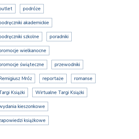
outlet
podróże
podręczniki akademickie
podręczniki szkolne
poradniki
promocje wielkanocne
promocje świąteczne
przewodniki
Remigiusz Mróz
reportaże
romanse
Targi Książki
Wirtualne Targi Książki
wydania kieszonkowe
zapowiedzi książkowe