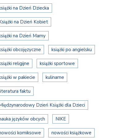
książki na Dzień Dziecka
Książki na Dzień Kobiet
książki na Dzień Mamy
książki obcojęzyczne
książki po angielsku
książki religijne
książki sportowe
książki w pakiecie
kulinarne
literatura faktu
Międzynarodowy Dzień Książki dla Dzieci
nauka języków obcych
NIKE
nowości komiksowe
nowości książkowe