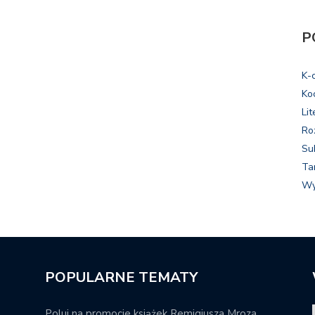
P
K-
Ko
Lit
Ro
Su
Ta
Wy
POPULARNE TEMATY
Poluj na promocje książek Remigiusza Mroza