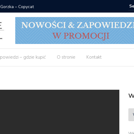
 Gorzka – Copycat
Znak: ksi
powiedzi – gdzie kupić
O stronie
Kontakt
W
Wp