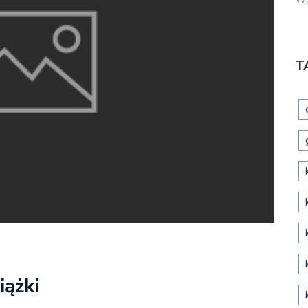
T
iążki