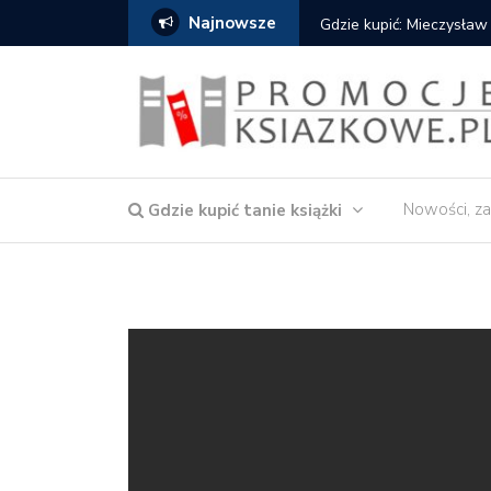
Najnowsze
Gdzie kupić: Mieczysław
Nowości, za
Gdzie kupić tanie książki