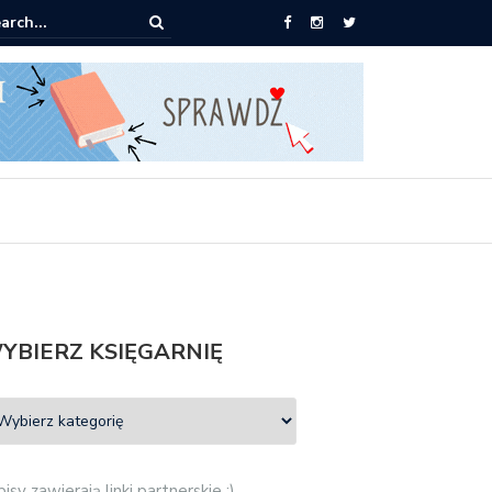
ążki od 2,90 zł do zamówienia
YBIERZ KSIĘGARNIĘ
isy zawierają linki partnerskie :)