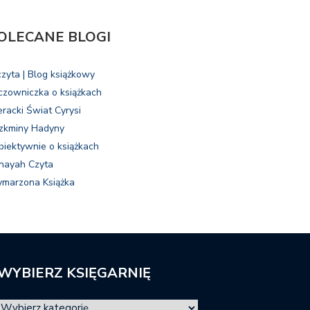
OLECANE BLOGI
czyta | Blog książkowy
czowniczka o książkach
eracki Świat Cyrysi
zkminy Hadyny
biektywnie o książkach
nayah Czyta
marzona Książka
WYBIERZ KSIĘGARNIĘ