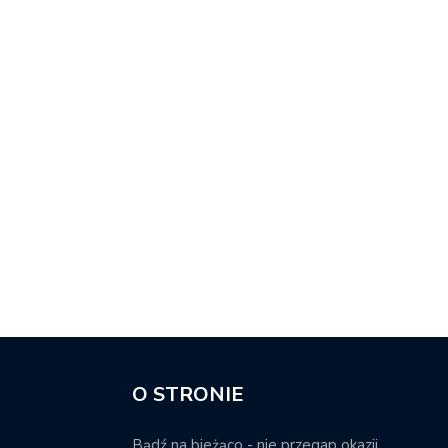
O STRONIE
Bądź na bieżąco - nie przegap okazji.