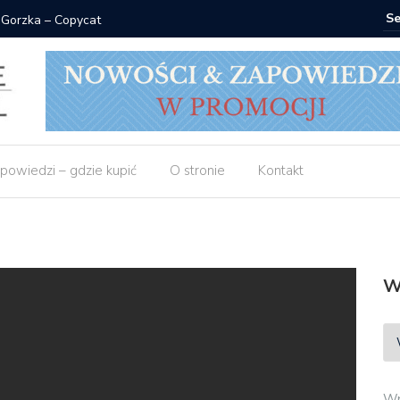
 Gorzka – Copycat
Znak: ksi
powiedzi – gdzie kupić
O stronie
Kontakt
W
Wp