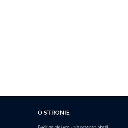
O STRONIE
Bądź na bieżąco - nie przegap okazji.