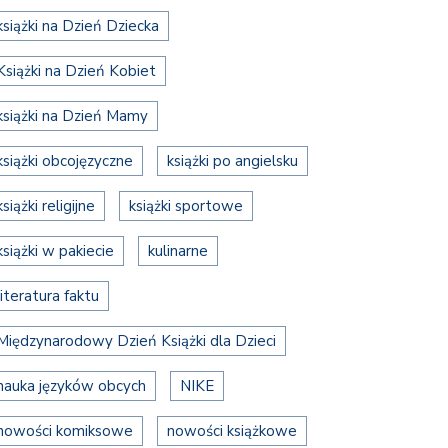
książki na Dzień Dziecka
Książki na Dzień Kobiet
książki na Dzień Mamy
książki obcojęzyczne
książki po angielsku
książki religijne
książki sportowe
książki w pakiecie
kulinarne
literatura faktu
Międzynarodowy Dzień Książki dla Dzieci
nauka języków obcych
NIKE
nowości komiksowe
nowości książkowe