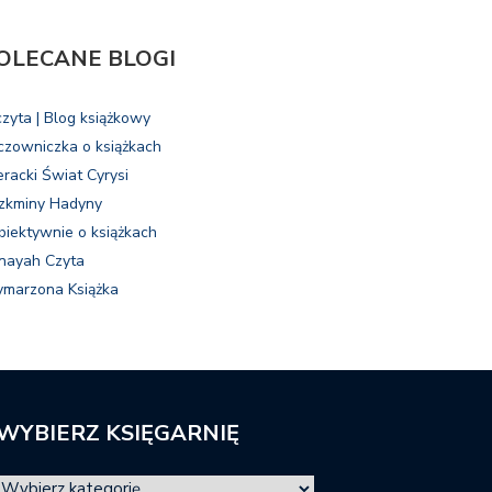
OLECANE BLOGI
czyta | Blog książkowy
czowniczka o książkach
eracki Świat Cyrysi
zkminy Hadyny
biektywnie o książkach
nayah Czyta
marzona Książka
WYBIERZ KSIĘGARNIĘ