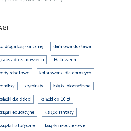
AGI
co druga książka taniej
darmowa dostawa
gratisy do zamówienia
Halloween
kody rabatowe
kolorowanki dla dorosłych
komiksy
kryminały
książki biograficzne
książki dla dzieci
książki do 10 zł
książki edukacyjne
Książki fantasy
książki historyczne
książki młodzieżowe