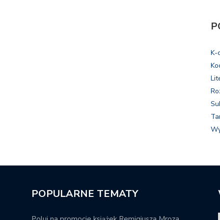
P
K-
Ko
Lit
Ro
Su
Ta
Wy
POPULARNE TEMATY
Poluj na promocje książek Remigiusza Mroza