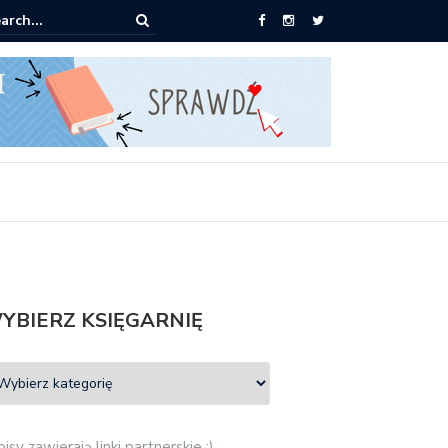
ążki od 2,90 zł do zamówienia
YBIERZ KSIĘGARNIĘ
isy zawierają linki partnerskie :)