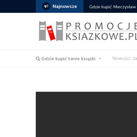
Najnowsze
Gdzie kupić: Mieczysław
Nowości, za
Gdzie kupić tanie książki