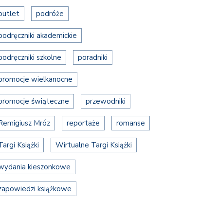
outlet
podróże
podręczniki akademickie
podręczniki szkolne
poradniki
promocje wielkanocne
promocje świąteczne
przewodniki
Remigiusz Mróz
reportaże
romanse
Targi Książki
Wirtualne Targi Książki
wydania kieszonkowe
zapowiedzi książkowe