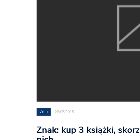
Znak
28/05/2015
Znak: kup 3 książki, skor
nich