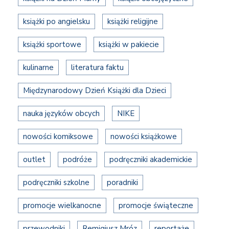
książki po angielsku
książki religijne
książki sportowe
książki w pakiecie
kulinarne
literatura faktu
Międzynarodowy Dzień Książki dla Dzieci
nauka języków obcych
NIKE
nowości komiksowe
nowości książkowe
outlet
podróże
podręczniki akademickie
podręczniki szkolne
poradniki
promocje wielkanocne
promocje świąteczne
przewodniki
Remigiusz Mróz
reportaże