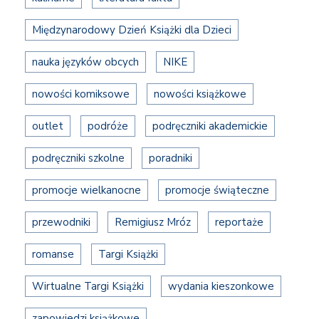
Międzynarodowy Dzień Książki dla Dzieci
nauka języków obcych
NIKE
nowości komiksowe
nowości książkowe
outlet
podróże
podręczniki akademickie
podręczniki szkolne
poradniki
promocje wielkanocne
promocje świąteczne
przewodniki
Remigiusz Mróz
reportaże
romanse
Targi Książki
Wirtualne Targi Książki
wydania kieszonkowe
zapowiedzi książkowe