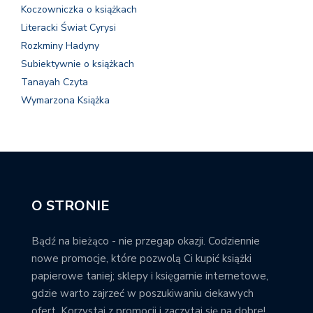
Koczowniczka o książkach
Literacki Świat Cyrysi
Rozkminy Hadyny
Subiektywnie o książkach
Tanayah Czyta
Wymarzona Książka
O STRONIE
Bądź na bieżąco - nie przegap okazji. Codziennie
nowe promocje, które pozwolą Ci kupić książki
papierowe taniej; sklepy i księgarnie internetowe,
gdzie warto zajrzeć w poszukiwaniu ciekawych
ofert. Korzystaj z promocji i zaczytaj się na dobre!