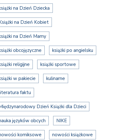
książki na Dzień Dziecka
Książki na Dzień Kobiet
książki na Dzień Mamy
książki obcojęzyczne
książki po angielsku
książki religijne
książki sportowe
książki w pakiecie
kulinarne
literatura faktu
Międzynarodowy Dzień Książki dla Dzieci
nauka języków obcych
NIKE
nowości komiksowe
nowości książkowe