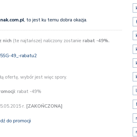
nak.com.pl
, to jest ku temu dobra okazja.
z nich
(te najtańsze) naliczony zostanie
rabat -49%.
ą ofertę, wybór jest więc spory.
romocji
: rabat -49%
15.05.2015 r.
[ZAKOŃCZONA]
jdź do promocji