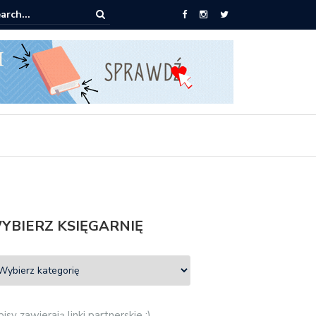
0 książek za 69 zł
YBIERZ KSIĘGARNIĘ
isy zawierają linki partnerskie :)