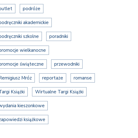
outlet
podróże
podręczniki akademickie
podręczniki szkolne
poradniki
promocje wielkanocne
promocje świąteczne
przewodniki
Remigiusz Mróz
reportaże
romanse
Targi Książki
Wirtualne Targi Książki
wydania kieszonkowe
zapowiedzi książkowe