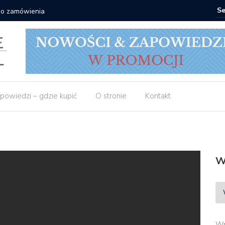
 do zamówienia
Matras: 1
powiedzi – gdzie kupić
O stronie
Kontakt
W
Wp