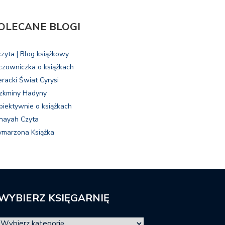
OLECANE BLOGI
czyta | Blog książkowy
czowniczka o książkach
eracki Świat Cyrysi
zkminy Hadyny
biektywnie o książkach
nayah Czyta
marzona Książka
WYBIERZ KSIĘGARNIĘ