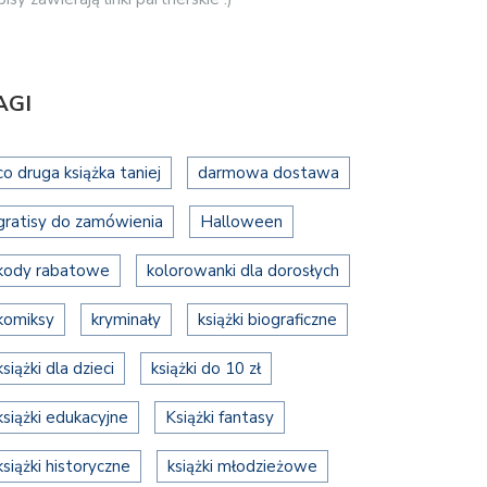
AGI
co druga książka taniej
darmowa dostawa
gratisy do zamówienia
Halloween
kody rabatowe
kolorowanki dla dorosłych
komiksy
kryminały
książki biograficzne
książki dla dzieci
książki do 10 zł
książki edukacyjne
Książki fantasy
książki historyczne
książki młodzieżowe