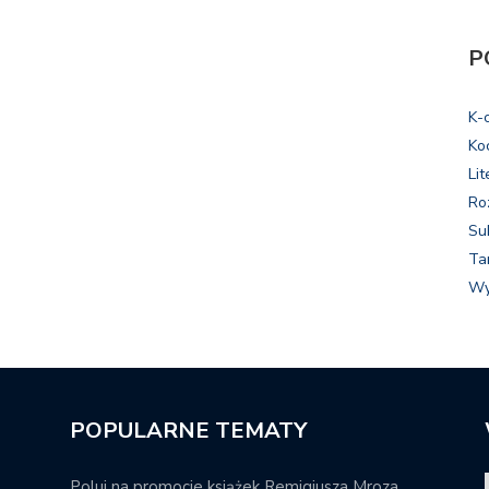
P
K-
Ko
Lit
Ro
Su
Ta
Wy
POPULARNE TEMATY
Poluj na promocje książek Remigiusza Mroza