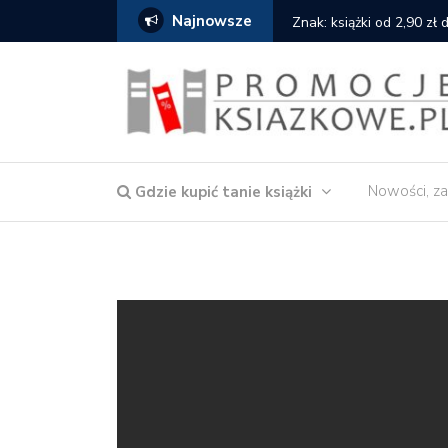
Najnowsze
serce
Znak: książki od 2,90 zł
Nowości, za
Gdzie kupić tanie książki