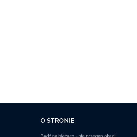
O STRONIE
Bądź na bieżąco - nie przegap okazji.