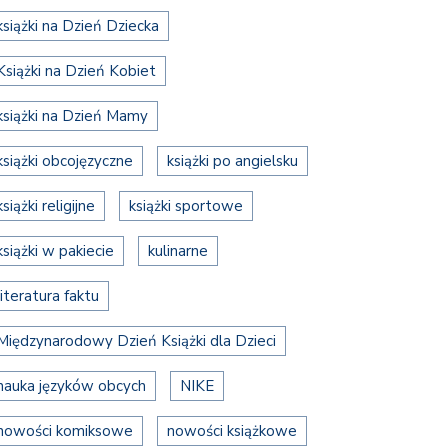
książki na Dzień Dziecka
Książki na Dzień Kobiet
książki na Dzień Mamy
książki obcojęzyczne
książki po angielsku
książki religijne
książki sportowe
książki w pakiecie
kulinarne
literatura faktu
Międzynarodowy Dzień Książki dla Dzieci
nauka języków obcych
NIKE
nowości komiksowe
nowości książkowe