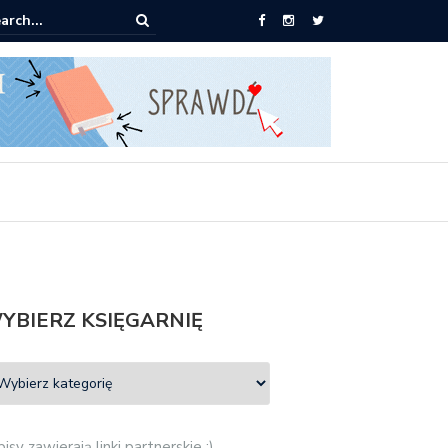
pić: Mieczysław Gorzka – Copycat
YBIERZ KSIĘGARNIĘ
isy zawierają linki partnerskie :)