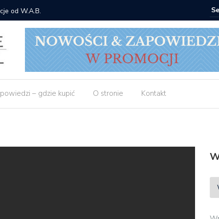
cje od W.A.B.
Gdzie ku
powiedzi – gdzie kupić
O stronie
Kontakt
W
Wp