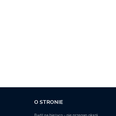
O STRONIE
Bądź na bieżąco - nie przegap okazji.