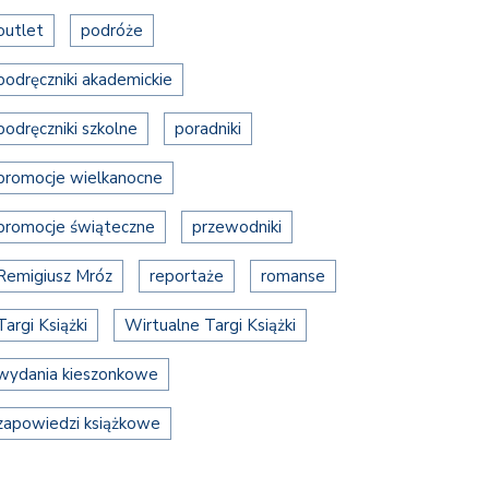
outlet
podróże
podręczniki akademickie
podręczniki szkolne
poradniki
promocje wielkanocne
promocje świąteczne
przewodniki
Remigiusz Mróz
reportaże
romanse
Targi Książki
Wirtualne Targi Książki
wydania kieszonkowe
zapowiedzi książkowe