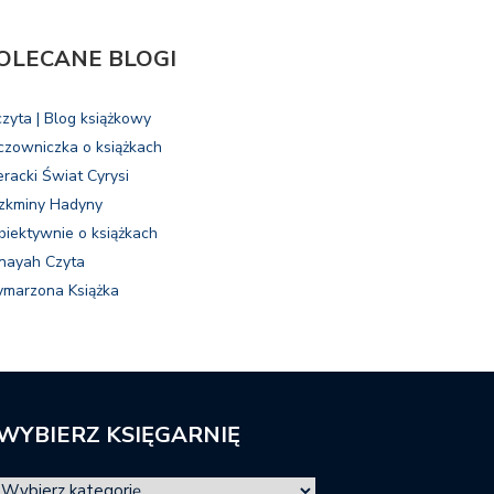
OLECANE BLOGI
czyta | Blog książkowy
czowniczka o książkach
eracki Świat Cyrysi
zkminy Hadyny
biektywnie o książkach
nayah Czyta
marzona Książka
WYBIERZ KSIĘGARNIĘ