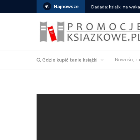
Najnowsze
owska – Córka wody
Dadada: książki na waka
Nowości, za
Gdzie kupić tanie książki