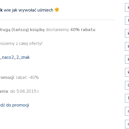
k
wie jak wywołać uśmiech
drugą (tańszą) książkę
dostaniemy
40% rabatu
.
ożemy z całej oferty!
romocji
: rabat -40%
ania
: do 5.06.2015 r.
jdź do promocji