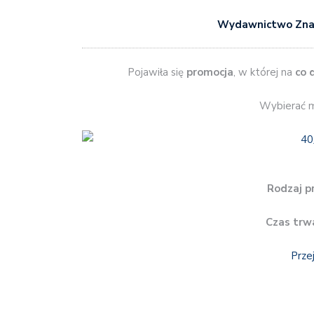
Wydawnictwo Zna
Pojawiła się
promocja
, w której na
co 
Wybierać m
Rodzaj p
Czas trw
Prze