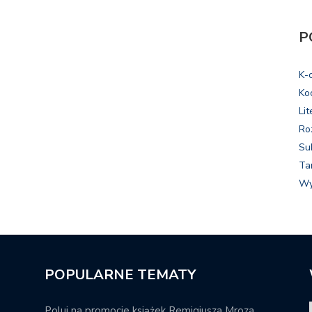
P
K-
Ko
Lit
Ro
Su
Ta
Wy
POPULARNE TEMATY
Poluj na promocje książek Remigiusza Mroza