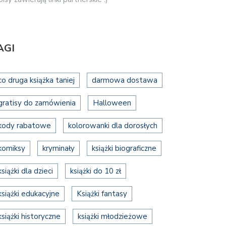
AGI
co druga książka taniej
darmowa dostawa
gratisy do zamówienia
Halloween
kody rabatowe
kolorowanki dla dorosłych
komiksy
kryminały
książki biograficzne
książki dla dzieci
książki do 10 zł
książki edukacyjne
Książki fantasy
książki historyczne
książki młodzieżowe