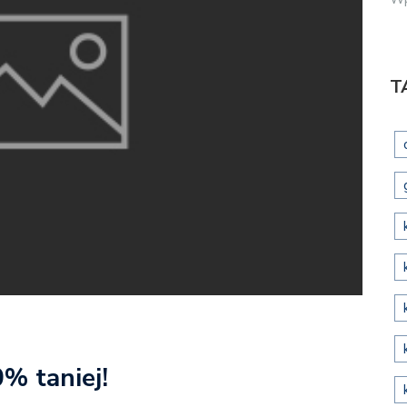
T
% taniej!