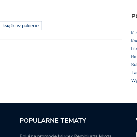
P
książki w pakiecie
K-
Ko
Lit
Ro
Su
Ta
Wy
POPULARNE TEMATY
Poluj na promocje książek Remigiusza Mroza