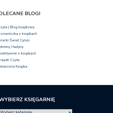
OLECANE BLOGI
czyta | Blog książkowy
czowniczka o książkach
eracki Świat Cyrysi
zkminy Hadyny
biektywnie o książkach
nayah Czyta
marzona Książka
WYBIERZ KSIĘGARNIĘ