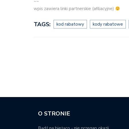
~~
wpis zawiera linki partnerskie (afiliacyjne)
TAGS:
kod rabatowy
kody rabatowe
O STRONIE
Bądź na bieżąco - nie przegap okazji.