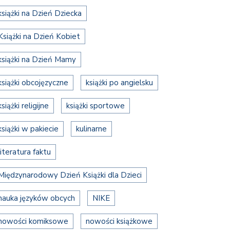
książki na Dzień Dziecka
Książki na Dzień Kobiet
książki na Dzień Mamy
książki obcojęzyczne
książki po angielsku
książki religijne
książki sportowe
książki w pakiecie
kulinarne
literatura faktu
Międzynarodowy Dzień Książki dla Dzieci
nauka języków obcych
NIKE
nowości komiksowe
nowości książkowe