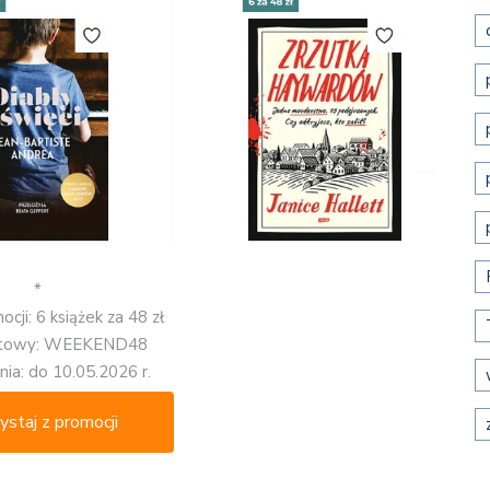
*
cji: 6 książek za 48 zł
atowy: WEEKEND48
ia: do 10.05.2026 r.
ystaj z promocji