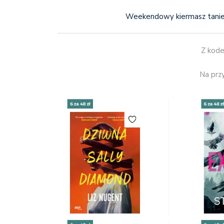
Weekendowy kiermasz taniej
Z kod
Na przy