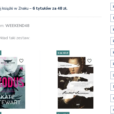
 książki w Znaku –
6 tytułów za 48 zł.
em:
WEEKEND48
kład taki zestaw: