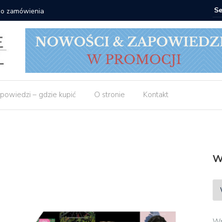
 do zamówienia
Matras: 1
powiedzi – gdzie kupić
O stronie
Kontakt
W
Wp