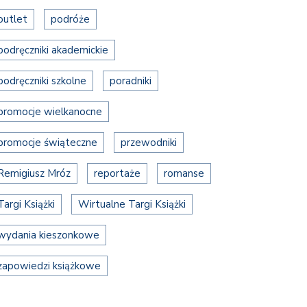
outlet
podróże
podręczniki akademickie
podręczniki szkolne
poradniki
promocje wielkanocne
promocje świąteczne
przewodniki
Remigiusz Mróz
reportaże
romanse
Targi Książki
Wirtualne Targi Książki
wydania kieszonkowe
zapowiedzi książkowe