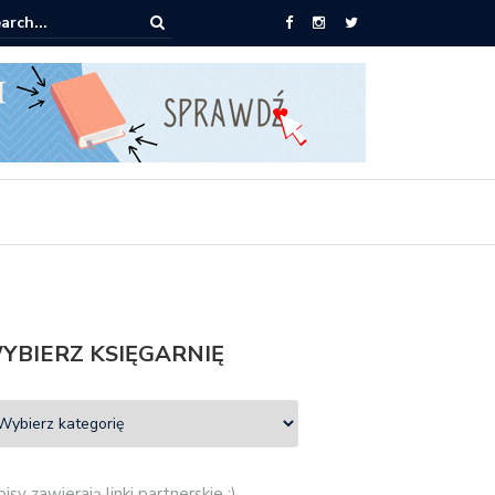
0 książek za 69 zł
YBIERZ KSIĘGARNIĘ
isy zawierają linki partnerskie :)