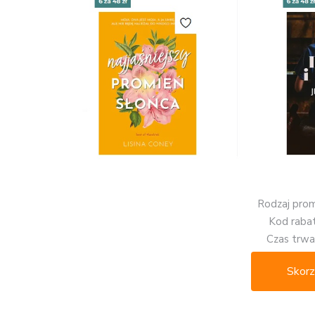
Rodzaj promo
Kod rab
Czas trwan
Skorz