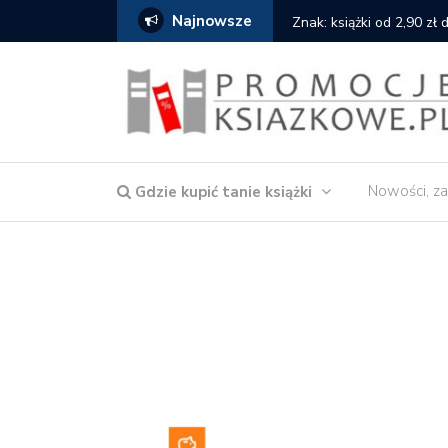
Najnowsze
serce
Znak: książki od 2,90 zł
Nowości, za
Gdzie kupić tanie książki