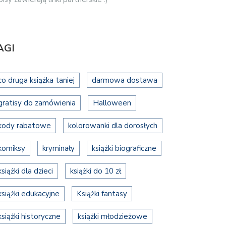
AGI
co druga książka taniej
darmowa dostawa
gratisy do zamówienia
Halloween
kody rabatowe
kolorowanki dla dorosłych
komiksy
kryminały
książki biograficzne
książki dla dzieci
książki do 10 zł
książki edukacyjne
Książki fantasy
książki historyczne
książki młodzieżowe