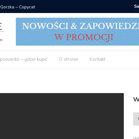
 Gorzka – Copycat
Znak: ksi
powiedzi – gdzie kupić
O stronie
Kontakt
W
Wp