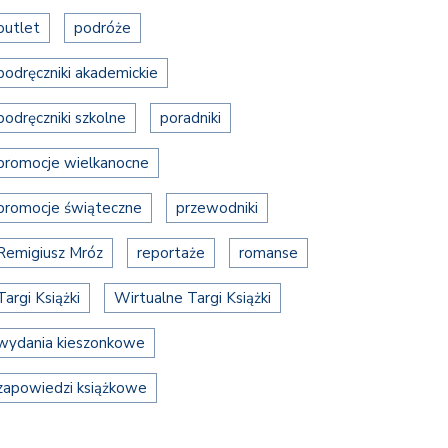
outlet
podróże
podręczniki akademickie
podręczniki szkolne
poradniki
promocje wielkanocne
promocje świąteczne
przewodniki
Remigiusz Mróz
reportaże
romanse
Targi Książki
Wirtualne Targi Książki
wydania kieszonkowe
zapowiedzi książkowe