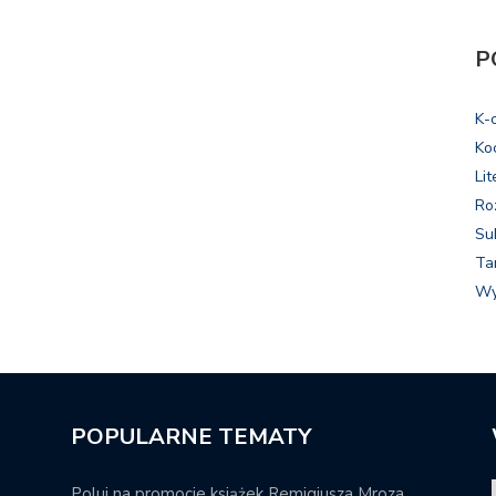
P
K-
Ko
Lit
Ro
Su
Ta
Wy
POPULARNE TEMATY
Poluj na promocje książek Remigiusza Mroza