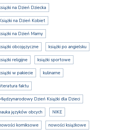
książki na Dzień Dziecka
Książki na Dzień Kobiet
książki na Dzień Mamy
książki obcojęzyczne
książki po angielsku
książki religijne
książki sportowe
książki w pakiecie
kulinarne
literatura faktu
Międzynarodowy Dzień Książki dla Dzieci
nauka języków obcych
NIKE
nowości komiksowe
nowości książkowe