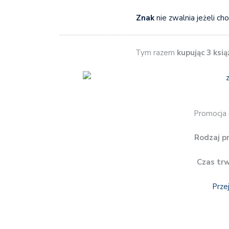
Znak
nie zwalnia jeżeli cho
Tym razem
kupując 3 ksią
Promocja d
Rodzaj p
Czas tr
Prze