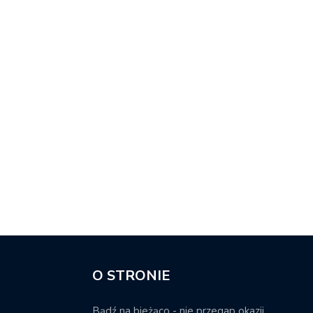
O STRONIE
Bądź na bieżąco - nie przegap okazji.