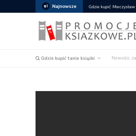
Najnowsze
Gdzie kupić: Mieczysław
Nowości, za
Gdzie kupić tanie książki