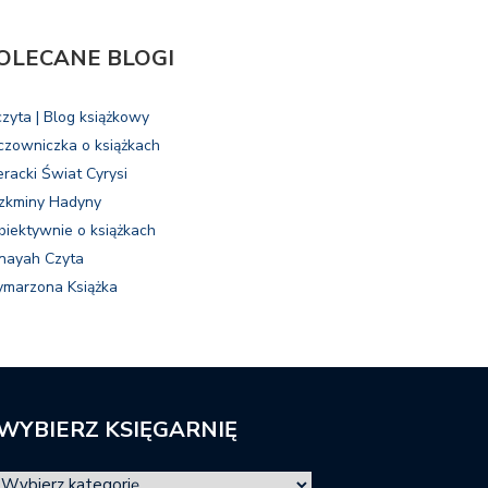
OLECANE BLOGI
czyta | Blog książkowy
czowniczka o książkach
eracki Świat Cyrysi
zkminy Hadyny
biektywnie o książkach
nayah Czyta
marzona Książka
WYBIERZ KSIĘGARNIĘ