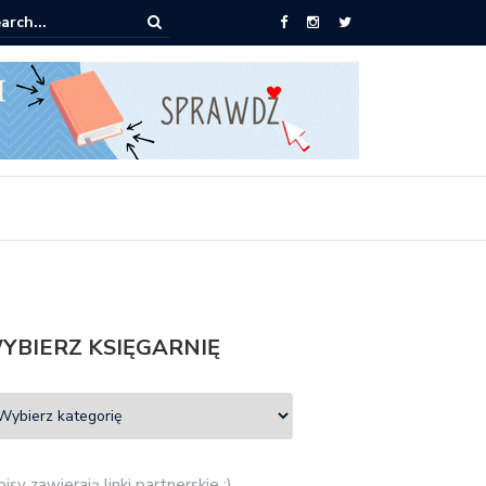
ążki od 2,90 zł do zamówienia
YBIERZ KSIĘGARNIĘ
isy zawierają linki partnerskie :)