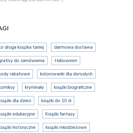
AGI
co druga książka taniej
darmowa dostawa
gratisy do zamówienia
Halloween
kody rabatowe
kolorowanki dla dorosłych
komiksy
kryminały
książki biograficzne
książki dla dzieci
książki do 10 zł
książki edukacyjne
Książki fantasy
książki historyczne
książki młodzieżowe