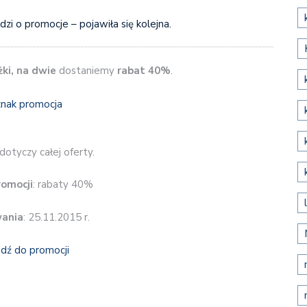
dzi o promocje – pojawiła się kolejna.
żki, na dwie
dostaniemy
rabat 40%
.
otyczy całej oferty.
romocji
: rabaty 40%
wania
: 25.11.2015 r.
jdź do promocji