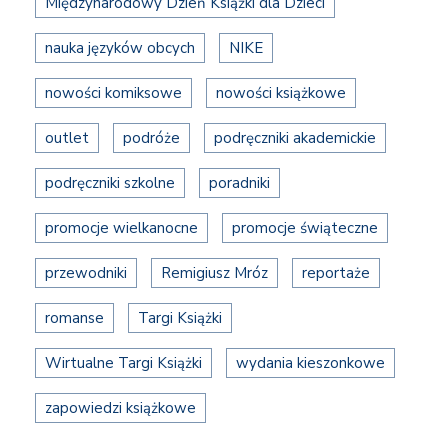
Międzynarodowy Dzień Książki dla Dzieci
nauka języków obcych
NIKE
nowości komiksowe
nowości książkowe
outlet
podróże
podręczniki akademickie
podręczniki szkolne
poradniki
promocje wielkanocne
promocje świąteczne
przewodniki
Remigiusz Mróz
reportaże
romanse
Targi Książki
Wirtualne Targi Książki
wydania kieszonkowe
zapowiedzi książkowe