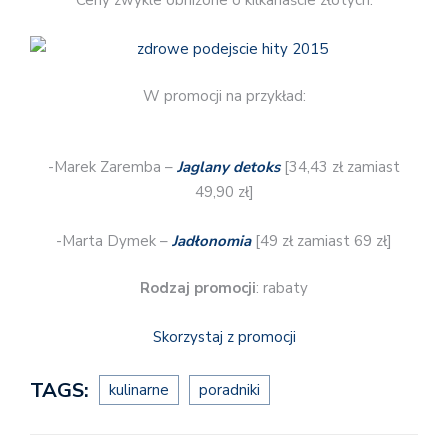
Ceny zwykle obniżone o kilkanaście złotych.
W promocji na przykład:
-Marek Zaremba –
Jaglany detoks
[34,43 zł zamiast
49,90 zł]
-Marta Dymek –
Jadłonomia
[49 zł zamiast 69 zł]
Rodzaj promocji
: rabaty
Skorzystaj z promocji
TAGS:
kulinarne
poradniki