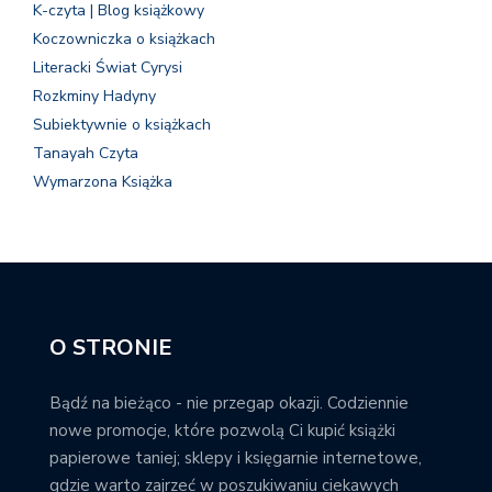
K-czyta | Blog książkowy
Koczowniczka o książkach
Literacki Świat Cyrysi
Rozkminy Hadyny
Subiektywnie o książkach
Tanayah Czyta
Wymarzona Książka
O STRONIE
Bądź na bieżąco - nie przegap okazji. Codziennie
nowe promocje, które pozwolą Ci kupić książki
papierowe taniej; sklepy i księgarnie internetowe,
gdzie warto zajrzeć w poszukiwaniu ciekawych